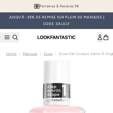
Passer au contenu principal
Parrainez & Recevez 5€
JUSQU'À -35% DE REMISE SUR PLEIN DE MARQUES |
CODE: SALELF
Home
Marques
Essie
Essie Gel Couture Vernis À Ong
Now showing image 1 essie Gel Couture Vernis à Ongles Eff