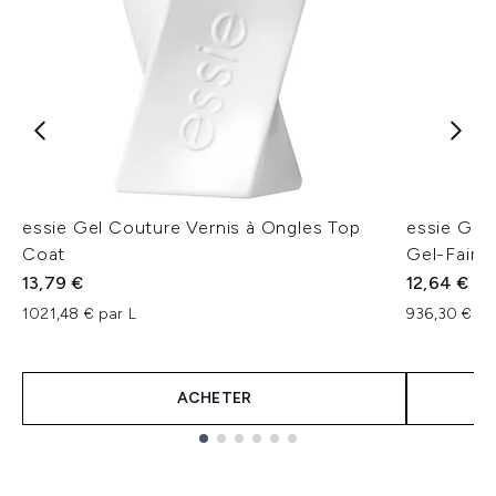
essie Gel Couture Vernis à Ongles Top
essie Gel
Coat
Gel-Fairy 
13,79 €
12,64 €
1021,48 € par L
936,30 € pa
ACHETER
Showing slide 1