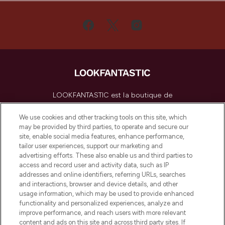
LOOKFANTASTIC est la boutique de
beauté incontournable en Europe,
proposant les meilleurs produits de soins
We use cookies and other tracking tools on this site, which
de la peau, des cheveux et de maquillage
may be provided by third parties, to operate and secure our
de plus de 200 marques prestigieuses.
site, enable social media features, enhance performance,
Faites vos achats en ligne ou via
tailor user experiences, support our marketing and
l’application, avec la livraison offerte dès
advertising efforts. These also enable us and third parties to
access and record user and activity data, such as IP
55€ d'achat.
addresses and online identifiers, referring URLs, searches
and interactions, browser and device details, and other
Consentement aux cookies
usage information, which may be used to provide enhanced
Do Not Sell or Share My Personal
functionality and personalized experiences, analyze and
Information
improve performance, and reach users with more relevant
content and ads on this site and across third party sites. If