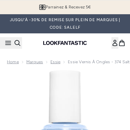
Passer au contenu principal
Parrainez & Recevez 5€
JUSQU'À -30% DE REMISE SUR PLEIN DE MARQUES |
CODE: SALELF
Home
Marques
Essie
Essie Vernis À Ongles - 374 Sal
Now showing image 1 essie Vernis à Ongles - 374 Salt Water 