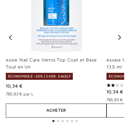
essie Nail Care Vernis Top Coat et Base
essaie Ver
Tout en Un
13,5 ml
ÉCONOMISEZ -20% | CODE: SALELF
ÉCONOMISEZ
10,34 €
2 étoiles 
10,34 €
765,93 € par L
765,93 € pa
ACHETER
Showing slide 1