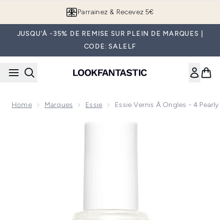
Passer au contenu principal
Parrainez & Recevez 5€
JUSQU'À -35% DE REMISE SUR PLEIN DE MARQUES |
CODE: SALELF
Home
Marques
Essie
Essie Vernis À Ongles - 4 Pearl
Now showing image 1 essie Vernis à Ongles - 4 Pearly White 