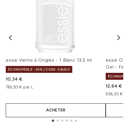
essie Vernis à Ongles - 1 Blanc 13,5 ml
essie Gel
Gel - First
ÉCONOMISEZ -20% | CODE: SALELF
ÉCONOMISEZ
10,34 €
12,64 €
765,93 € par L
936,30 € pa
ACHETER
Showing slide 1