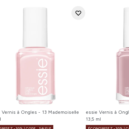
 Vernis à Ongles - 13 Mademoiselle
essie Vernis à Ong
l
13,5 ml
MISEZ -30% | CODE : SALELF
ÉCONOMISEZ -30% | CO