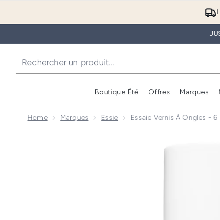
L
JU
Boutique Été
Offres
Marques
Home
Marques
Essie
Essaie Vernis À Ongles - 6 
Now showing image 1 essaie Vernis à Ongles - 6 Ballet 