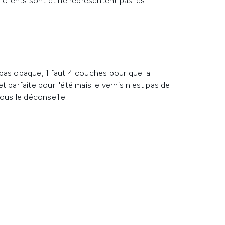
s clients sont et ne représentent pas les
pas opaque, il faut 4 couches pour que la
 et parfaite pour l'été mais le vernis n'est pas de
ous le déconseille !