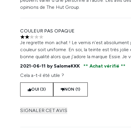
peuvent varier d'une personne à l'autre. Les avis de
opinions de The Hut Group.
COULEUR PAS OPAQUE
2 étoiles sur un maximum de 5
Je regrette mon achat ! Le vernis n'est absolument 
couleur soit uniforme. En soi, la teinte est très jolie
bonne qualité alors que j'adore la marque Essie. Je v
2021-06-11
by SalomeKKK
Achat vérifié
Cela a-t-il été utile ?
OUI (3)
NON (1)
SIGNALER CET AVIS