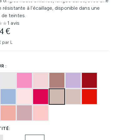
à ongles haute brillance, longue durée, avec une
 résistante à l'écaillage, disponible dans une
de teintes.
1 avis
les sur un maximum de 5
4 €
€ par L
R :
ITÉ: