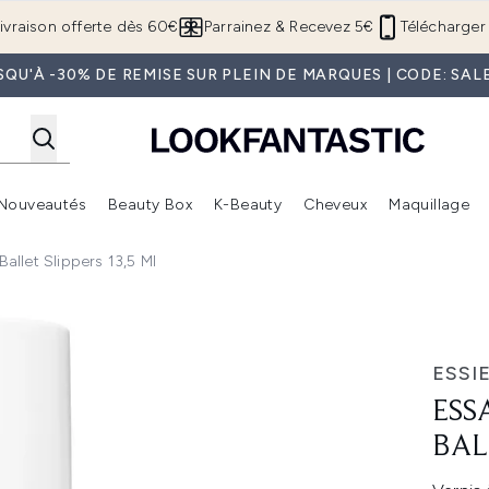
Passer au contenu principal
ivraison offerte dès 60€
Parrainez & Recevez 5€
Télécharger 
SQU'À -30% DE REMISE SUR PLEIN DE MARQUES | CODE: SAL
Nouveautés
Beauty Box
K-Beauty
Cheveux
Maquillage
Accédez au sous-menu (Boutique Été )
Accédez au sous-menu (Offres)
Accédez au sous-menu (Marques)
Accédez au sous-menu (Nouveautés)
Accédez au sous-menu (Beauty Box)
Accé
Ballet Slippers 13,5 Ml
Slippers 13,5 ml
ESSI
ESS
BAL