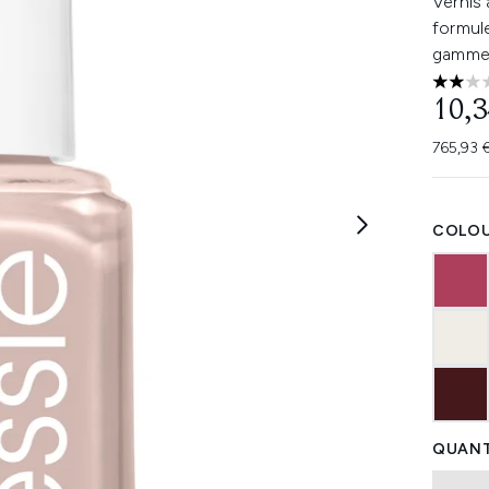
Vernis 
formule
gamme 
2 étoi
10,3
765,93 
COLOU
QUANT