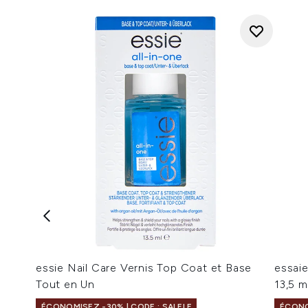
essie Nail Care Vernis Top Coat et Base
essaie
Tout en Un
13,5 m
ÉCONOMISEZ -30% | CODE : SALELF
ÉCONO