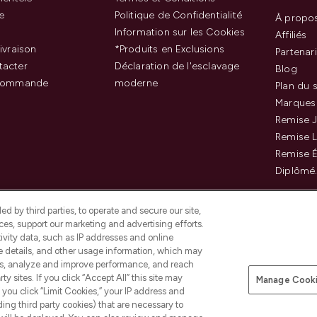
e
Politique de Confidentialité
À propo
Information sur les Cookies
Affiliés
ivraison
*Produits en Exclusions
Partenar
tacter
Déclaration de l'esclavage
Blog
 commande
moderne
Plan du s
Marques
Remise J
Remise 
Remise É
Diplômé
d by third parties, to operate and secure our site,
es, support our marketing and advertising efforts.
ivity data, such as IP addresses and online
ce details, and other usage information, which may
es, analyze and improve performance, and reach
Payer en toute sécurité ave
y sites. If you click “Accept All” this site may
Manage Cooki
f you click “Limit Cookies,” your IP address and
ding third party cookies) that are necessary to