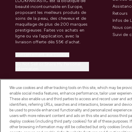
LOOKFANTASTIC est la boutique de
Assistanc
beauté incontournable en Europe,
proposant les meilleurs produits de
Retours
soins de la peau, des cheveux et de
Infos de L
maquillage de plus de 200 marques
Nous con
prestigieuses. Faites vos achats en
Suivi de
ligne ou via l’application, avec la
livraison offerte dès 55€ d'achat.
Consentement aux cookies
Do Not Sell or Share My Personal
Information
We use cookies and other tracking tools on this site, which may be provide
enable social media features, enhance performance, tailor user experienc
These also enable us and third parties to access and record user and act
identifiers, referring URLs, searches and interactions, browser and devi
be used to provide enhanced functionality and personalized experienc
2026 THG Beauty Europe GmbH Maximilianstrasse 54 80538 Munich
users with more relevant content and ads on this site and across third part
deploy cookies (including third party cookies) for all of these purposes. I
other browsing information may still be collected but only cookies (inclu