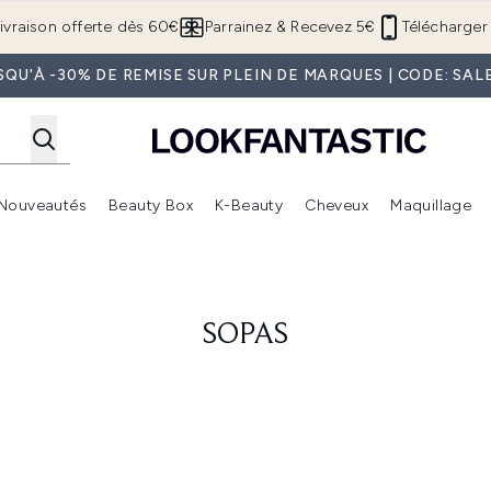
Passer au contenu principal
ivraison offerte dès 60€
Parrainez & Recevez 5€
Télécharger 
SQU'À -30% DE REMISE SUR PLEIN DE MARQUES | CODE: SAL
Nouveautés
Beauty Box
K-Beauty
Cheveux
Maquillage
Accédez au sous-menu (Boutique Été )
Accédez au sous-menu (Offres)
Accédez au sous-menu (Marques)
Accédez au sous-menu (Nouveautés)
Accédez au sous-menu (Beauty Box)
Accé
SOPAS