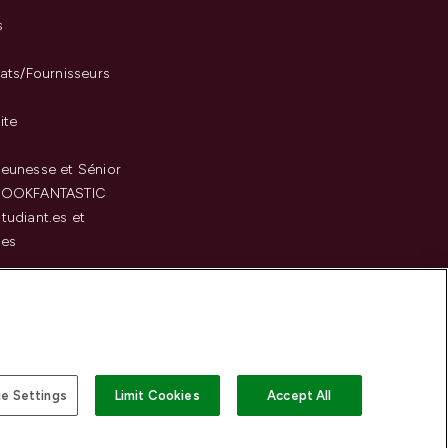
s
iats/Fournisseurs
ite
eunesse et Sénior
LOOKFANTASTIC
tudiant.es et
.es
c
e Settings
Limit Cookies
Accept All