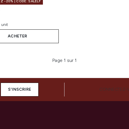
 -20% | CODE: SALELF
2
sur un maximum de 5
 unit
ACHETER
Page 1 sur 1
S'INSCRIRE
CONNECTEZ-