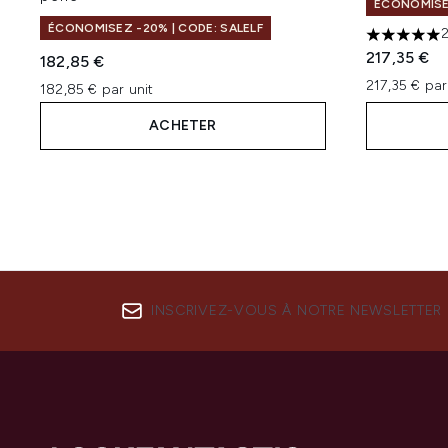
ÉCONOMISEZ
ÉCONOMISEZ -20% | CODE: SALELF
5 étoiles 
217,35 €
182,85 €
217,35 € par
182,85 € par unit
ACHETER
INSCRIVEZ-VOUS À NOTRE NEWSLETTER