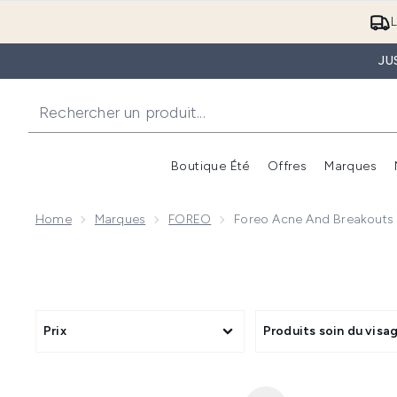
L
JU
Boutique Été
Offres
Marques
Home
Marques
FOREO
Foreo Acne And Breakouts
Prix
Produits soin du visa