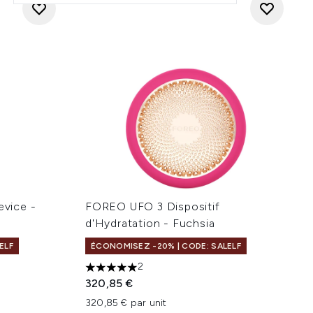
vice -
FOREO UFO 3 Dispositif
d'Hydratation - Fuchsia
ELF
ÉCONOMISEZ -20% | CODE: SALELF
2
e 5
5 étoiles sur un maximum de 5
320,85 €
320,85 € par unit