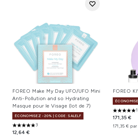
FOREO Make My Day UFO/UFO Mini
FOREO KIW
Anti-Pollution and so Hydrating
ÉCONOMISEZ
Masque pour le Visage (lot de 7)
1
5 étoiles 
ÉCONOMISEZ -20% | CODE: SALELF
171,35 €
3
171,35 € par
5 étoiles sur un maximum de 5
12,64 €