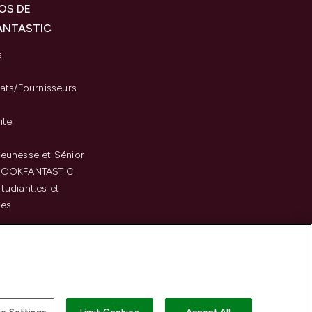
OS DE
ANTASTIC
s
iats/Fournisseurs
ite
eunesse et Sénior
LOOKFANTASTIC
tudiant.es et
.es
c