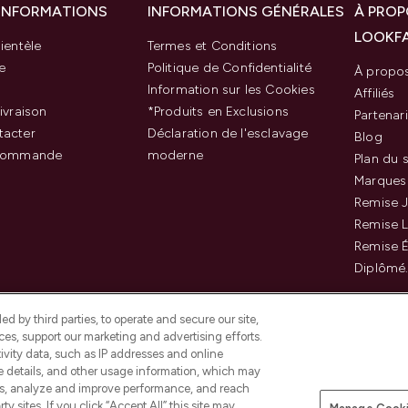
 INFORMATIONS
INFORMATIONS GÉNÉRALES
À PROP
LOOKF
ientèle
Termes et Conditions
e
Politique de Confidentialité
À propo
Information sur les Cookies
Affiliés
ivraison
*Produits en Exclusions
Partenar
tacter
Déclaration de l'esclavage
Blog
 commande
moderne
Plan du s
Marques
Remise J
Remise 
Remise É
Diplômé
d by third parties, to operate and secure our site,
es, support our marketing and advertising efforts.
ivity data, such as IP addresses and online
ce details, and other usage information, which may
es, analyze and improve performance, and reach
Payer en toute sécurité ave
y sites. If you click “Accept All” this site may