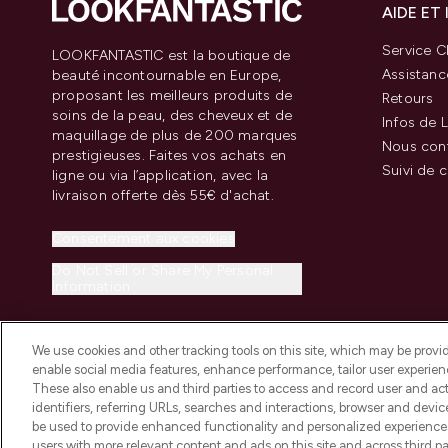
AIDE ET
Service Cl
LOOKFANTASTIC est la boutique de
Assistanc
beauté incontournable en Europe,
proposant les meilleurs produits de
Retours
soins de la peau, des cheveux et de
Infos de L
maquillage de plus de 200 marques
Nous con
prestigieuses. Faites vos achats en
Suivi de
ligne ou via l’application, avec la
livraison offerte dès 55€ d'achat.
Consentement aux cookies
Do Not Sell or Share My Personal
Information
We use cookies and other tracking tools on this site, which may be provide
enable social media features, enhance performance, tailor user experienc
These also enable us and third parties to access and record user and act
identifiers, referring URLs, searches and interactions, browser and devi
be used to provide enhanced functionality and personalized experienc
2026 THG Beauty Europe GmbH Maximilianstrasse 54 80538 Munich
users with more relevant content and ads on this site and across third part