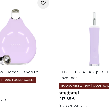
I Derma Dispositif
FOREO ESPADA 2 plus De
Lavender
 -20% | CODE: SALELF
ÉCONOMISEZ -20% | CODE: SAL
sur un maximum de 5
1
5 étoiles sur un maximum d
217,35 €
 unit
217,35 € par Unit