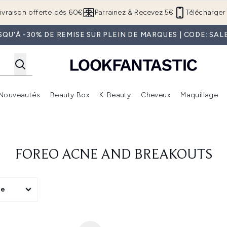
Passer au contenu principal
ivraison offerte dès 60€
Parrainez & Recevez 5€
Télécharger 
SQU'À -30% DE REMISE SUR PLEIN DE MARQUES | CODE: SAL
Nouveautés
Beauty Box
K-Beauty
Cheveux
Maquillage
Accédez au sous-menu (Boutique Été )
Accédez au sous-menu (Offres)
Accédez au sous-menu (Marques)
Accédez au sous-menu (Nouveautés)
Accédez au sous-menu (Beauty Box)
Accé
FOREO ACNE AND BREAKOUTS
ge