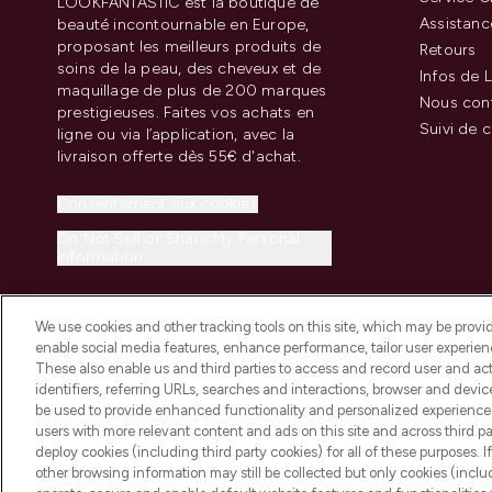
LOOKFANTASTIC est la boutique de
Assistanc
beauté incontournable en Europe,
proposant les meilleurs produits de
Retours
soins de la peau, des cheveux et de
Infos de L
maquillage de plus de 200 marques
Nous con
prestigieuses. Faites vos achats en
Suivi de
ligne ou via l’application, avec la
livraison offerte dès 55€ d'achat.
Consentement aux cookies
Do Not Sell or Share My Personal
Information
We use cookies and other tracking tools on this site, which may be provide
enable social media features, enhance performance, tailor user experienc
These also enable us and third parties to access and record user and act
identifiers, referring URLs, searches and interactions, browser and devi
be used to provide enhanced functionality and personalized experienc
2026 THG Beauty Europe GmbH Maximilianstrasse 54 80538 Munich
users with more relevant content and ads on this site and across third part
deploy cookies (including third party cookies) for all of these purposes. I
other browsing information may still be collected but only cookies (inclu