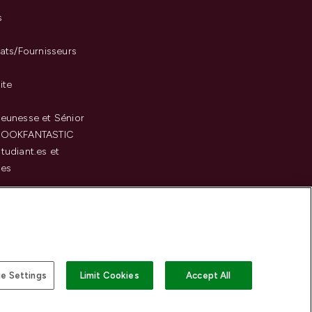
s
iats/Fournisseurs
ite
eunesse et Sénior
LOOKFANTASTIC
tudiant.es et
.es
c
e Settings
Limit Cookies
Accept All