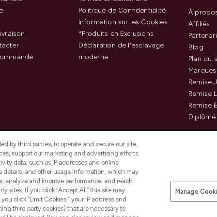
e
Politique de Confidentialité
À propo
Information sur les Cookies
Affiliés
ivraison
*Produits en Exclusions
Partenar
tacter
Déclaration de l'esclavage
Blog
 commande
moderne
Plan du s
Marques
Remise J
Remise 
Remise É
Diplômé
d by third parties, to operate and secure our site,
es, support our marketing and advertising efforts.
ivity data, such as IP addresses and online
ce details, and other usage information, which may
es, analyze and improve performance, and reach
Payer en toute sécurité ave
y sites. If you click “Accept All” this site may
Manage Cooki
f you click “Limit Cookies,” your IP address and
ding third party cookies) that are necessary to