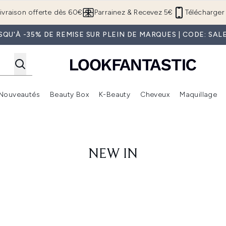
Passer au contenu principal
ivraison offerte dès 60€
Parrainez & Recevez 5€
Télécharger 
SQU'À -35% DE REMISE SUR PLEIN DE MARQUES | CODE: SAL
Nouveautés
Beauty Box
K-Beauty
Cheveux
Maquillage
Accédez au sous-menu (Boutique Été )
Accédez au sous-menu (Offres)
Accédez au sous-menu (Marques)
Accédez au sous-menu (Nouveautés)
Accédez au sous-menu (Beauty Box)
Accé
NEW IN