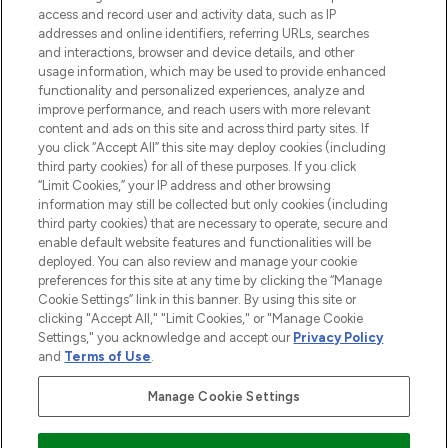
access and record user and activity data, such as IP
55€ d'achat.
addresses and online identifiers, referring URLs, searches
and interactions, browser and device details, and other
Consentement aux cookies
usage information, which may be used to provide enhanced
Do Not Sell or Share My Personal
functionality and personalized experiences, analyze and
Information
improve performance, and reach users with more relevant
content and ads on this site and across third party sites. If
you click “Accept All” this site may deploy cookies (including
AIDE ET INFORMATIONS
third party cookies) for all of these purposes. If you click
“Limit Cookies,” your IP address and other browsing
information may still be collected but only cookies (including
INFORMATIONS GÉNÉRALES
third party cookies) that are necessary to operate, secure and
enable default website features and functionalities will be
deployed. You can also review and manage your cookie
À PROPOS DE LOOKFANTASTIC
preferences for this site at any time by clicking the “Manage
Cookie Settings” link in this banner. By using this site or
clicking "Accept All," "Limit Cookies," or "Manage Cookie
Settings," you acknowledge and accept our
Privacy Policy
and
Terms of Use
.
Payer en toute sécurité avec
Manage Cookie Settings