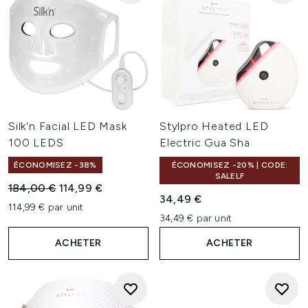
Silk'n Facial LED Mask
Stylpro Heated LED
100 LEDS
Electric Gua Sha
ÉCONOMISEZ -38%
ÉCONOMISEZ -20% | CODE:
SALELF
Prix de vente :
Prix ​​actuel :
184,00 €
114,99 €
34,49 €
114,99 € par unit
34,49 € par unit
ACHETER
ACHETER