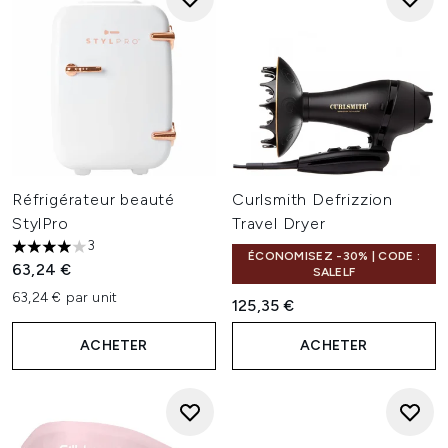
Réfrigérateur beauté
Curlsmith Defrizzion
StylPro
Travel Dryer
3
4 étoiles sur un maximum de 5
ÉCONOMISEZ -30% | CODE :
63,24 €
SALELF
63,24 € par unit
125,35 €
ACHETER
ACHETER