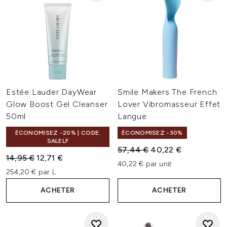
Estée Lauder DayWear
Smile Makers The French
Glow Boost Gel Cleanser
Lover Vibromasseur Effet
50ml
Langue
ÉCONOMISEZ -20% | CODE:
ÉCONOMISEZ -30%
SALELF
Prix de vente :
Prix ​​actuel :
57,44 €
40,22 €
Prix de vente :
Prix ​​actuel :
14,95 €
12,71 €
40,22 € par unit
254,20 € par L
ACHETER
ACHETER