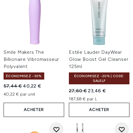
Smile Makers The
Estée Lauder DayWear
Billionaire Vibromasseur
Glow Boost Gel Cleanser
Polyvalent
125ml
ÉCONOMISEZ -30%
ÉCONOMISEZ -20% | CODE:
SALELF
Prix de vente :
Prix ​​actuel :
57,44 €
40,22 €
Prix de vente :
Prix ​​actuel :
27,60 €
23,46 €
40,22 € par unit
187,68 € par L
ACHETER
ACHETER