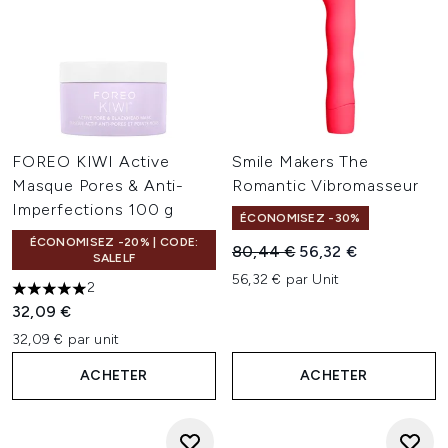
FOREO KIWI Active
Smile Makers The
Masque Pores & Anti-
Romantic Vibromasseur
Imperfections 100 g
ÉCONOMISEZ -30%
ÉCONOMISEZ -20% | CODE:
Prix de vente :
Prix ​​actuel :
80,44 €
56,32 €
SALELF
56,32 € par Unit
2
5 étoiles sur un maximum de 5
32,09 €
32,09 € par unit
ACHETER
ACHETER