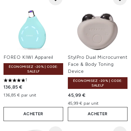
FOREO KIWI Appareil
StylPro Dual Microcurrent
Face & Body Toning
ÉCONOMISEZ -20% | CODE:
Device
SALELF
1
ÉCONOMISEZ -20% | CODE:
5 étoiles sur un maximum de 5
SALELF
136,85 €
45,99 €
136,85 € par unit
45,99 € par unit
ACHETER
ACHETER