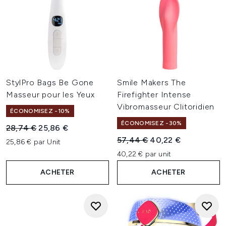
StylPro Bags Be Gone
Smile Makers The
Masseur pour les Yeux
Firefighter Intense
Vibromasseur Clitoridien
ÉCONOMISEZ -10%
ÉCONOMISEZ -30%
Prix de vente :
Prix ​​actuel :
28,74 €
25,86 €
Prix de vente :
Prix ​​actuel :
57,44 €
40,22 €
25,86 € par Unit
40,22 € par unit
ACHETER
ACHETER