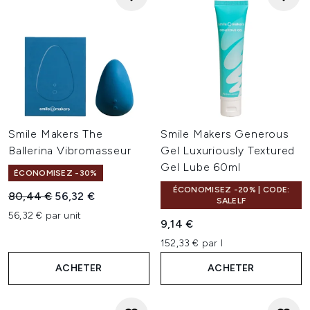
Smile Makers The
Smile Makers Generous
Ballerina Vibromasseur
Gel Luxuriously Textured
Gel Lube 60ml
ÉCONOMISEZ -30%
ÉCONOMISEZ -20% | CODE:
Prix de vente :
Prix ​​actuel :
80,44 €
56,32 €
SALELF
56,32 € par unit
9,14 €
152,33 € par l
ACHETER
ACHETER