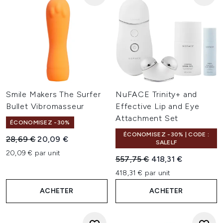
Smile Makers The Surfer
NuFACE Trinity+ and
Bullet Vibromasseur
Effective Lip and Eye
Attachment Set
ÉCONOMISEZ -30%
ÉCONOMISEZ -30% | CODE :
Prix de vente :
Prix ​​actuel :
28,69 €
20,09 €
SALELF
20,09 € par unit
Prix de vente :
Prix ​​actuel :
557,75 €
418,31 €
418,31 € par unit
ACHETER
ACHETER