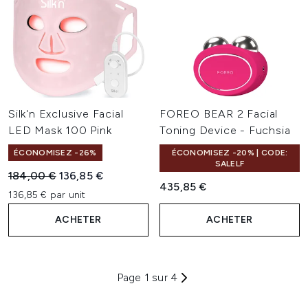
Silk'n Exclusive Facial
FOREO BEAR 2 Facial
LED Mask 100 Pink
Toning Device - Fuchsia
ÉCONOMISEZ -26%
ÉCONOMISEZ -20% | CODE:
SALELF
Prix de vente :
Prix ​​actuel :
184,00 €
136,85 €
435,85 €
136,85 € par unit
ACHETER
ACHETER
Page 1 sur 4