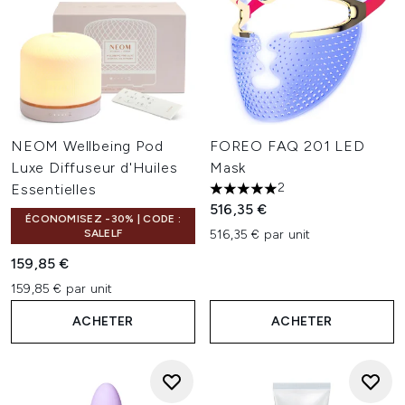
NEOM Wellbeing Pod
FOREO FAQ 201 LED
Luxe Diffuseur d'Huiles
Mask
2
Essentielles
5 étoiles sur un maximum de 
516,35 €
ÉCONOMISEZ -30% | CODE :
SALELF
516,35 € par unit
159,85 €
159,85 € par unit
ACHETER
ACHETER