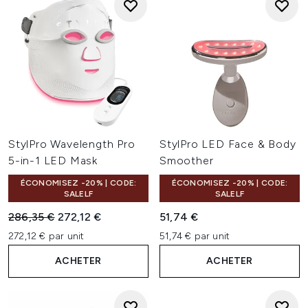
StylPro Wavelength Pro
StylPro LED Face & Body
5-in-1 LED Mask
Smoother
ÉCONOMISEZ -20% | CODE:
ÉCONOMISEZ -20% | CODE:
SALELF
SALELF
Prix de vente :
Prix ​​actuel :
286,35 €
272,12 €
51,74 €
272,12 € par unit
51,74 € par unit
ACHETER
ACHETER