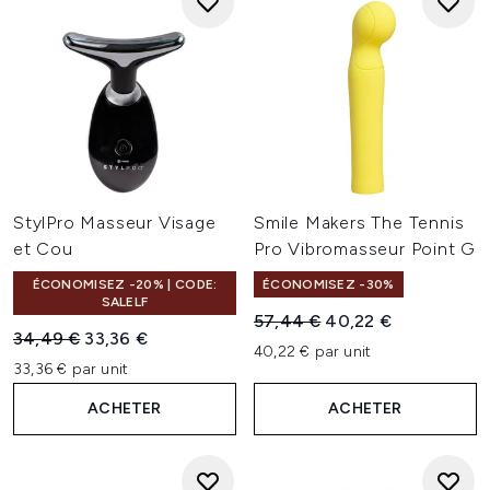
StylPro Masseur Visage
Smile Makers The Tennis
et Cou
Pro Vibromasseur Point G
ÉCONOMISEZ -20% | CODE:
ÉCONOMISEZ -30%
SALELF
Prix de vente :
Prix ​​actuel :
57,44 €
40,22 €
Prix de vente :
Prix ​​actuel :
34,49 €
33,36 €
40,22 € par unit
33,36 € par unit
ACHETER
ACHETER