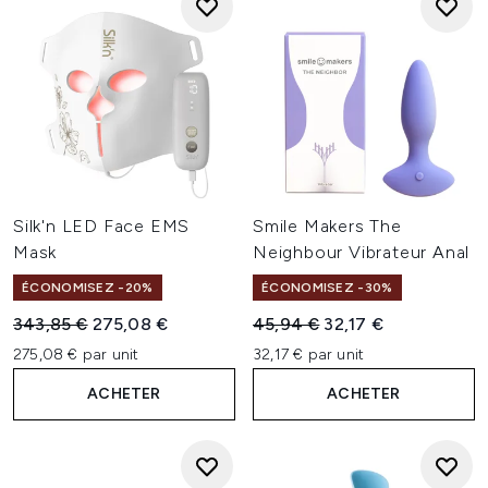
Silk'n LED Face EMS
Smile Makers The
Mask
Neighbour Vibrateur Anal
ÉCONOMISEZ -20%
ÉCONOMISEZ -30%
Prix de vente :
Prix ​​actuel :
Prix de vente :
Prix ​​actuel :
343,85 €
275,08 €
45,94 €
32,17 €
275,08 € par unit
32,17 € par unit
ACHETER
ACHETER