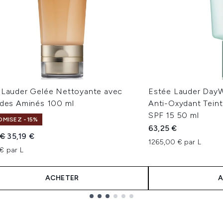
 Lauder Gelée Nettoyante avec
Estée Lauder Day
ides Aminés 100 ml
Anti-Oxydant Teint
SPF 15 50 ml
MISEZ -15%
63,25 €
 vente :
Prix ​​actuel :
 €
35,19 €
1265,00 € par L
€ par L
ACHETER
A