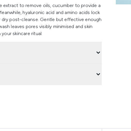
e extract to remove oils, cucumber to provide a
 Meanwhile, hyaluronic acid and amino acids lock
 or dry post-cleanse. Gentle but effective enough
 wash leaves pores visibly minimised and skin
your skincare ritual.