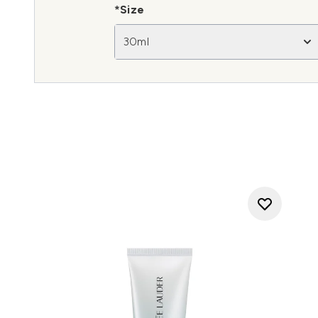
*Size
30ml