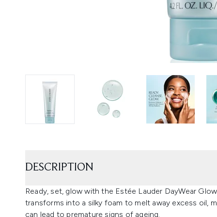
DESCRIPTION
Ready, set, glow with the Estée Lauder DayWear Glow 
transforms into a silky foam to melt away excess oil, m
can lead to premature signs of ageing.