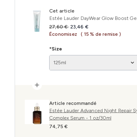
Cet article
Estée Lauder DayWear Glow Boost Gel
Prix de vente :
Prix ​​actuel :
27,60 €
23,46 €
Économisez
( 15 % de remise )
*Size
125ml
Article recommandé
Estée Lauder Advanced Night Repair S
Complex Serum - 1 oz/30ml
74,75 €