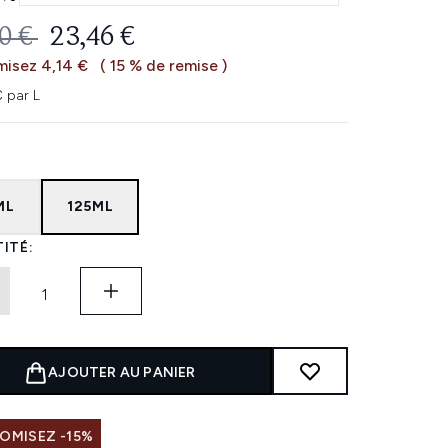
 DE VENTE :
PRIX ​​ACTUEL :
0 €
23,46 €
isez 4,14 €
( 15 % de remise )
€ par L
ML
125ML
ITÉ:
AJOUTER AU PANIER
OMISEZ -15%