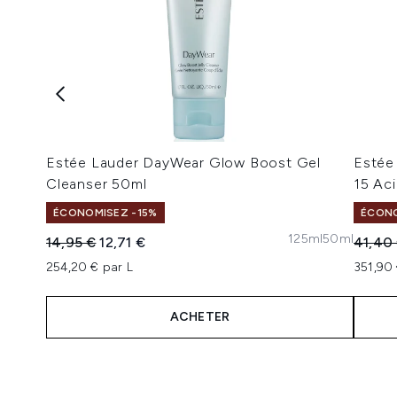
Estée Lauder DayWear Glow Boost Gel
Estée
Cleanser 50ml
15 Ac
ÉCONOMISEZ -15%
ÉCONO
125ml
50ml
Prix de vente :
Prix ​​actuel :
Prix de
14,95 €
12,71 €
41,40
254,20 € par L
351,90 
ACHETER
Showing slide 1