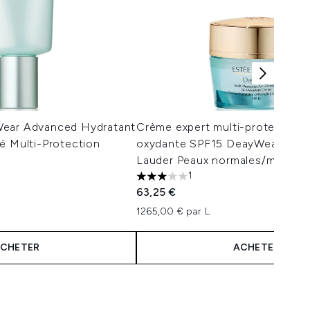
Wear Advanced Hydratant
Crème expert multi-protection a
é Multi-Protection
oxydante SPF15 DeayWear d'Es
Lauder Peaux normales/mixtes 
1
3 étoiles sur un maximum de 5
63,25 €
1265,00 € par L
CHETER
ACHETER