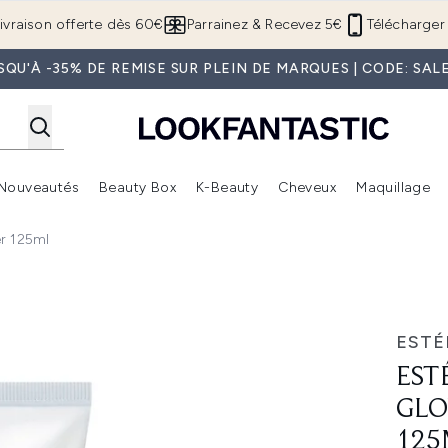
Passer au contenu principal
ivraison offerte dès 60€
Parrainez & Recevez 5€
Télécharger 
SQU'À -35% DE REMISE SUR PLEIN DE MARQUES | CODE: SAL
Nouveautés
Beauty Box
K-Beauty
Cheveux
Maquillage
Accédez au sous-menu (Boutique Été )
Accédez au sous-menu (Offres)
Accédez au sous-menu (Marques)
Accédez au sous-menu (Nouveautés)
Accédez au sous-menu (Beauty Box)
Accé
r 125ml
ost Gel Cleanser 125ml
ESTÉ
EST
GLO
125