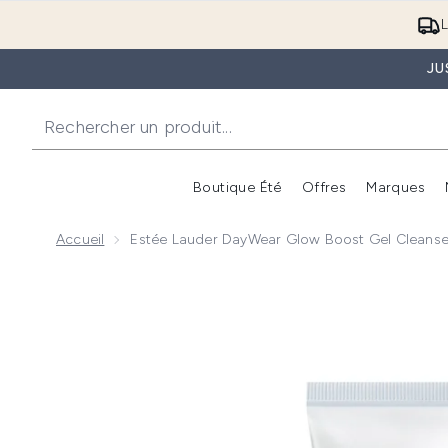
L
JU
Boutique Été
Offres
Marques
Accueil
Estée Lauder DayWear Glow Boost Gel Cleanse
Now showing image 1 Estée Lauder DayWear Glow Bo