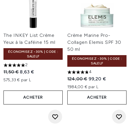
The INKEY List Crème
Crème Marine Pro-
Yeux à la Caféine 15 ml
Collagen Elemis SPF 30
50 ml
ÉCONOMISEZ -30% | CODE :
SALELF
ÉCONOMISEZ -30% | CODE :
SALELF
2
5 étoiles sur un maximum de 5
Prix de vente :
Prix ​​actuel :
11,50 €
8,63 €
4
4.75 étoiles sur un maximum 
Prix de vente :
Prix ​​actuel :
124,00 €
99,20 €
575,33 € par L
1984,00 € par L
ACHETER
ACHETER