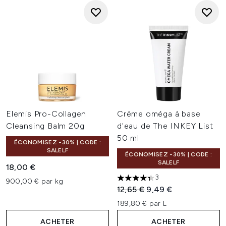
Elemis Pro-Collagen
Crème oméga à base
Cleansing Balm 20g
d'eau de The INKEY List
50 ml
ÉCONOMISEZ -30% | CODE :
SALELF
ÉCONOMISEZ -30% | CODE :
SALELF
18,00 €
3
900,00 € par kg
4.33 étoiles sur un maximum 
Prix de vente :
Prix ​​actuel :
12,65 €
9,49 €
189,80 € par L
ACHETER
ACHETER