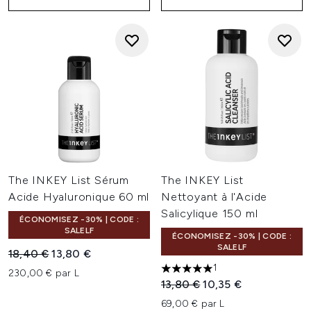
The INKEY List Sérum
The INKEY List
Acide Hyaluronique 60 ml
Nettoyant à l'Acide
Salicylique 150 ml
ÉCONOMISEZ -30% | CODE :
SALELF
ÉCONOMISEZ -30% | CODE :
SALELF
Prix de vente :
Prix ​​actuel :
18,40 €
13,80 €
1
230,00 € par L
5 étoiles sur un maximum de 
Prix de vente :
Prix ​​actuel :
13,80 €
10,35 €
69,00 € par L