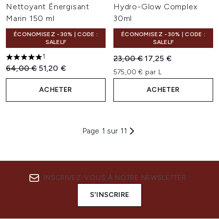
Nettoyant Énergisant
Hydro-Glow Complex
Marin 150 ml
30ml
ÉCONOMISEZ -30% | CODE :
ÉCONOMISEZ -30% | CODE :
SALELF
SALELF
1
Prix de vente :
Prix ​​actuel :
23,00 €
17,25 €
5 étoiles sur un maximum de 5
Prix de vente :
Prix ​​actuel :
64,00 €
51,20 €
575,00 € par L
ACHETER
ACHETER
Page 1 sur 11
INSCRIVEZ-VOUS À NOTRE NEWSLETTER
S'INSCRIRE