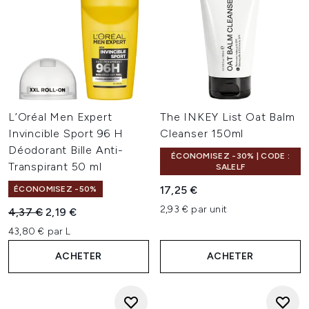
L’Oréal Men Expert
The INKEY List Oat Balm
Invincible Sport 96 H
Cleanser 150ml
Déodorant Bille Anti-
ÉCONOMISEZ -30% | CODE :
Transpirant 50 ml
SALELF
17,25 €
ÉCONOMISEZ -50%
2,93 € par unit
Prix de vente :
Prix ​​actuel :
4,37 €
2,19 €
43,80 € par L
ACHETER
ACHETER