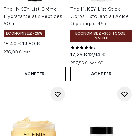
The INKEY List Crème
The INKEY List Stick
Hydratante aux Peptides
Corps Exfoliant à l'Acide
50 ml
Glycolique 45 g
ÉCONOMISEZ -25%
ÉCONOMISEZ -30% | CODE :
SALELF
Prix de vente :
Prix ​​actuel :
18,40 €
13,80 €
2
5 étoiles sur un maximum de 
276,00 € par L
Prix de vente :
Prix ​​actuel :
17,25 €
12,94 €
287,56 € par KG
ACHETER
ACHETER