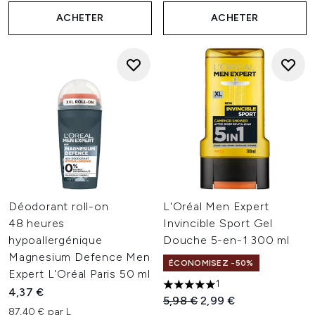
ACHETER
ACHETER
Déodorant roll-on
L'Oréal Men Expert
48 heures
Invincible Sport Gel
hypoallergénique
Douche 5-en-1 300 ml
Magnesium Defence Men
ÉCONOMISEZ -50%
Expert L'Oréal Paris 50 ml
1
5 étoiles sur un maximum de 
4,37 €
Prix de vente :
Prix ​​actuel :
5,98 €
2,99 €
87,40 € par L