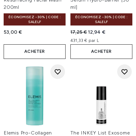
200ml
ml]
ÉCONOMISEZ -30% | CODE :
ÉCONOMISEZ -30% | CODE :
SALELF
SALELF
Prix de vente :
Prix ​​actuel :
53,00 €
17,25 €
12,94 €
431,33 € par L
ACHETER
ACHETER
Elemis Pro-Collagen
The INKEY List Exosome