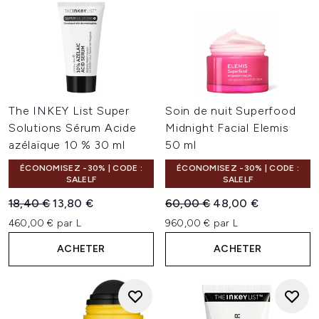
The INKEY List Super
Soin de nuit Superfood
Solutions Sérum Acide
Midnight Facial Elemis
azélaïque 10 % 30 ml
50 ml
ÉCONOMISEZ -30% | CODE :
ÉCONOMISEZ -30% | CODE :
SALELF
SALELF
Prix de vente :
Prix ​​actuel :
Prix de vente :
Prix ​​actuel :
18,40 €
13,80 €
60,00 €
48,00 €
460,00 € par L
960,00 € par L
ACHETER
ACHETER