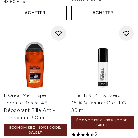
43,80 € par L
ACHETER
ACHETER
L'Oréal Men Expert
The INKEY List Sérum
Thermic Resist 48 H
15 % Vitamine C et EGF
Déodorant Bille Anti-
30 ml
Transpirant 50 ml
ÉCONOMISEZ -30% | CODE :
SALELF
ÉCONOMISEZ -20% | CODE:
SALELF
5
4.4 étoiles sur un maximum d