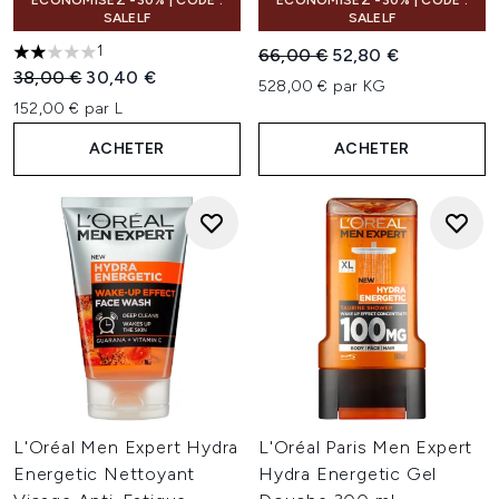
ÉCONOMISEZ -30% | CODE :
ÉCONOMISEZ -30% | CODE :
SALELF
SALELF
1
Prix de vente :
Prix ​​actuel :
66,00 €
52,80 €
2 étoiles sur un maximum de 5
Prix de vente :
Prix ​​actuel :
38,00 €
30,40 €
528,00 € par KG
152,00 € par L
ACHETER
ACHETER
L'Oréal Men Expert Hydra
L'Oréal Paris Men Expert
Energetic Nettoyant
Hydra Energetic Gel