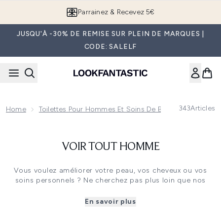
Passer au contenu principal
Parrainez & Recevez 5€
JUSQU'À -30% DE REMISE SUR PLEIN DE MARQUES |
CODE: SALELF
343
Articles
Home
Toilettes Pour Hommes Et Soins De Beauté
Voir To
VOIR TOUT HOMME
Vous voulez améliorer votre peau, vos cheveux ou vos
soins personnels ? Ne cherchez pas plus loin que nos
produits de soins pour hommes. Des soins de la peau et
du maquillage aux soins capillaires et aux produits de
En savoir plus
rasage essentiels, notre vaste sélection a de quoi
satisfaire toutes les routines.