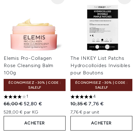
Elemis Pro-Collagen
The INKEY List Patchs
Rose Cleansing Balm
Hydrocolloïdes Invisibles
100g
pour Boutons
ÉCONOMISEZ -30% | CODE :
ÉCONOMISEZ -30% | CODE :
SALELF
SALELF
1
4
4 étoiles sur un maximum de 5
4.75 étoiles sur un maximum 
Prix de vente :
Prix ​​actuel :
Prix de vente :
Prix ​​actuel :
66,00 €
52,80 €
10,35 €
7,76 €
528,00 € par KG
7,76 € par unit
ACHETER
ACHETER