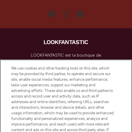
LOOKFANTASTIC est la boutique de
beauté incontournable en Europe,
proposant les meilleurs produits de soins
We use cookies and other tracking tools on this site, which
de la peau, des cheveux et de maquillage
may be provided by third parties, to operate and secure our
de plus de 200 marques prestigieuses.
site, enable social media features, enhance performance,
Faites vos achats en ligne ou via
tailor user experiences, support our marketing and
l’application, avec la livraison offerte dès
advertising efforts. These also enable us and third parties to
access and record user and activity data, such as IP
55€ d'achat.
addresses and online identifiers, referring URLs, searches
and interactions, browser and device details, and other
Consentement aux cookies
usage information, which may be used to provide enhanced
Do Not Sell or Share My Personal
functionality and personalized experiences, analyze and
Information
improve performance, and reach users with more relevant
content and ads on this site and across third party sites. If