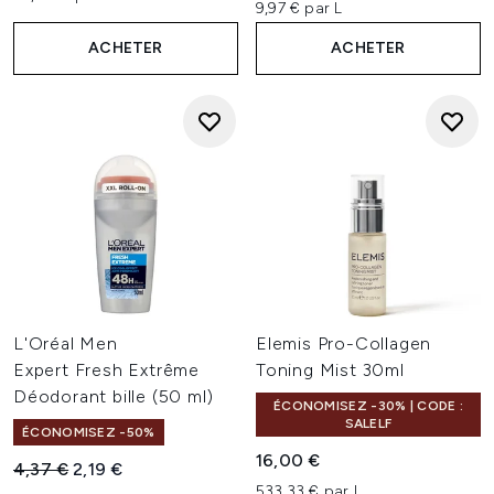
9,97 € par L
ACHETER
ACHETER
L'Oréal Men
Elemis Pro-Collagen
Expert Fresh Extrême
Toning Mist 30ml
Déodorant bille (50 ml)
ÉCONOMISEZ -30% | CODE :
SALELF
ÉCONOMISEZ -50%
16,00 €
Prix de vente :
Prix ​​actuel :
4,37 €
2,19 €
533,33 € par L