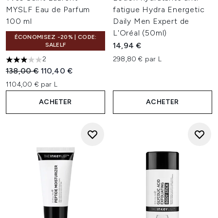
MYSLF Eau de Parfum
fatigue Hydra Energetic
100 ml
Daily Men Expert de
L'Oréal (50ml)
ÉCONOMISEZ -20% | CODE:
14,94 €
SALELF
2
298,80 € par L
3 étoiles sur un maximum de 5
Prix de vente :
Prix ​​actuel :
138,00 €
110,40 €
1104,00 € par L
ACHETER
ACHETER