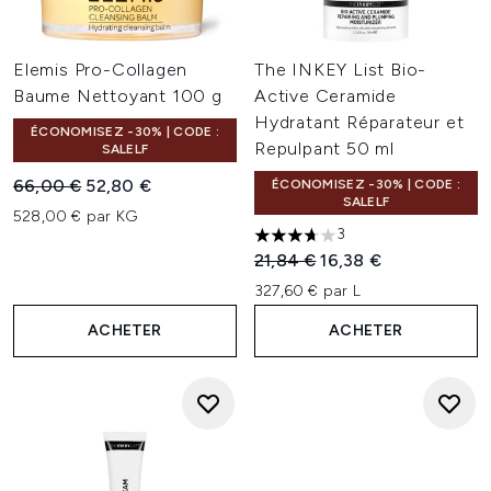
Elemis Pro-Collagen
The INKEY List Bio-
Baume Nettoyant 100 g
Active Ceramide
Hydratant Réparateur et
ÉCONOMISEZ -30% | CODE :
Repulpant 50 ml
SALELF
Prix de vente :
Prix ​​actuel :
66,00 €
52,80 €
ÉCONOMISEZ -30% | CODE :
SALELF
528,00 € par KG
3
3.67 étoiles sur un maximum 
Prix de vente :
Prix ​​actuel :
21,84 €
16,38 €
327,60 € par L
ACHETER
ACHETER