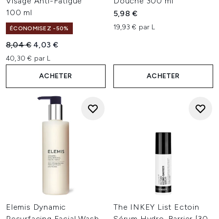
Visage Anti-Fatigue
Douche 300 ml
100 ml
5,98 €
19,93 € par L
ÉCONOMISEZ -50%
Prix de vente :
Prix ​​actuel :
8,04 €
4,03 €
40,30 € par L
ACHETER
ACHETER
Elemis Dynamic
The INKEY List Ectoin
Resurfacing Facial Wash
Sérum Hydro-Barrier [30