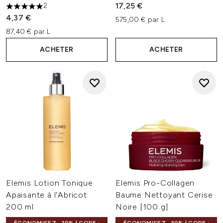
17,25 €
2
5 étoiles sur un maximum de 5
4,37 €
575,00 € par L
87,40 € par L
ACHETER
ACHETER
Elemis Lotion Tonique
Elemis Pro-Collagen
Apaisante à l'Abricot
Baume Nettoyant Cerise
200 ml
Noire [100 g]