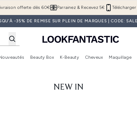
Passer au contenu principal
ivraison offerte dès 60€
Parrainez & Recevez 5€
Télécharger 
SQU'À -35% DE REMISE SUR PLEIN DE MARQUES | CODE: SAL
Nouveautés
Beauty Box
K-Beauty
Cheveux
Maquillage
Accédez au sous-menu (Boutique Été )
Accédez au sous-menu (Offres)
Accédez au sous-menu (Marques)
Accédez au sous-menu (Nouveautés)
Accédez au sous-menu (Beauty Box)
Accé
NEW IN