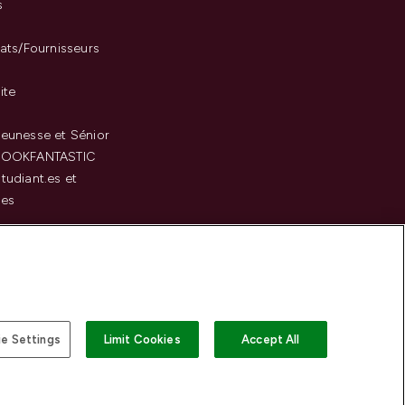
s
iats/Fournisseurs
ite
eunesse et Sénior
LOOKFANTASTIC
tudiant.es et
.es
c
e Settings
Limit Cookies
Accept All