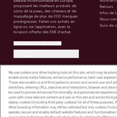
Assistanc
beauté incontournable en Europe,
proposant les meilleurs produits de
Retours
soins de la peau, des cheveux et de
Infos de L
maquillage de plus de 200 marques
Nous con
prestigieuses. Faites vos achats en
Suivi de
ligne ou via l’application, avec la
livraison offerte dès 55€ d'achat.
Consentement aux cookies
Do Not Sell or Share My Personal
Information
We use cookies and other tracking tools on this site, which may be provide
enable social media features, enhance performance, tailor user experienc
These also enable us and third parties to access and record user and act
identifiers, referring URLs, searches and interactions, browser and devi
be used to provide enhanced functionality and personalized experienc
2026 THG Beauty Europe GmbH Maximilianstrasse 54 80538 Munich
users with more relevant content and ads on this site and across third part
deploy cookies (including third party cookies) for all of these purposes. I
other browsing information may still be collected but only cookies (inclu
operate, secure and enable default website features and functionalities