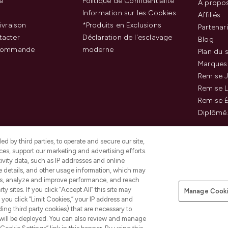
e
Politique de Confidentialité
À propo
Information sur les Cookies
Affiliés
ivraison
*Produits en Exclusions
Partenar
tacter
Déclaration de l'esclavage
Blog
 commande
moderne
Plan du s
Marques
Remise J
Remise 
Remise É
Diplômé
d by third parties, to operate and secure our site,
es, support our marketing and advertising efforts.
ivity data, such as IP addresses and online
ce details, and other usage information, which may
es, analyze and improve performance, and reach
Payer en toute sécurité ave
y sites. If you click “Accept All” this site may
Manage Cooki
f you click “Limit Cookies,” your IP address and
ding third party cookies) that are necessary to
 will be deployed. You can also review and manage