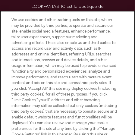
LOOKFANTASTIC est la boutique de
beauté incontournable en Europe,
proposant les meilleurs produits de soins
We use cookies and other tracking tools on this site, which
de la peau, des cheveux et de maquillage
may be provided by third parties, to operate and secure our
de plus de 200 marques prestigieuses.
site, enable social media features, enhance performance,
Faites vos achats en ligne ou via
tailor user experiences, support our marketing and
l’application, avec la livraison offerte dès
advertising efforts. These also enable us and third parties to
access and record user and activity data, such as IP
55€ d'achat.
addresses and online identifiers, referring URLs, searches
and interactions, browser and device details, and other
Consentement aux cookies
usage information, which may be used to provide enhanced
Do Not Sell or Share My Personal
functionality and personalized experiences, analyze and
Information
improve performance, and reach users with more relevant
content and ads on this site and across third party sites. If
you click “Accept All” this site may deploy cookies (including
AIDE ET INFORMATIONS
third party cookies) for all of these purposes. If you click
“Limit Cookies,” your IP address and other browsing
information may still be collected but only cookies (including
INFORMATIONS GÉNÉRALES
third party cookies) that are necessary to operate, secure and
enable default website features and functionalities will be
deployed. You can also review and manage your cookie
À PROPOS DE LOOKFANTASTIC
preferences for this site at any time by clicking the “Manage
Cookie Settings” link in this banner. By using this site or