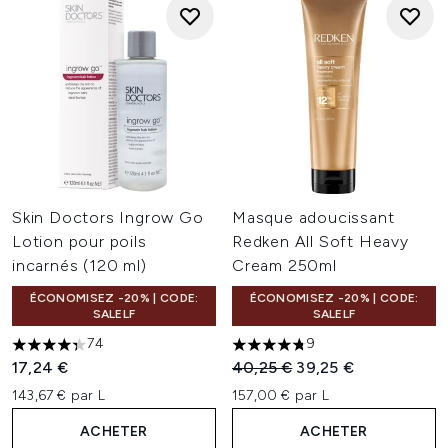
Skin Doctors Ingrow Go
Masque adoucissant
Lotion pour poils
Redken All Soft Heavy
incarnés (120 ml)
Cream 250ml
ÉCONOMISEZ -20% | CODE:
ÉCONOMISEZ -20% | CODE:
SALELF
SALELF
74
9
4.36 étoiles sur un maximum de 5
4.78 étoiles sur un maximum 
Prix de vente :
Prix ​​actuel :
17,24 €
40,25 €
39,25 €
143,67 € par L
157,00 € par L
ACHETER
ACHETER