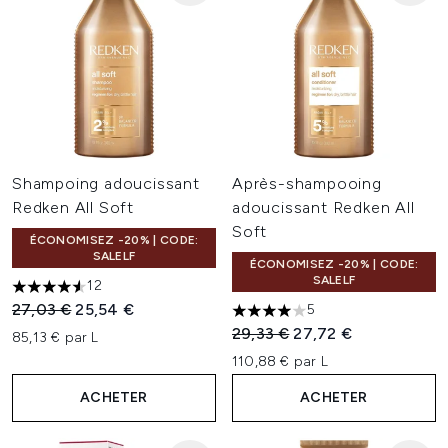
Shampoing adoucissant
Après-shampooing
Redken All Soft
adoucissant Redken All
Soft
ÉCONOMISEZ -20% | CODE:
SALELF
ÉCONOMISEZ -20% | CODE:
SALELF
12
4.58 étoiles sur un maximum de 5
Prix de vente :
Prix ​​actuel :
27,03 €
25,54 €
5
4 étoiles sur un maximum de 
Prix de vente :
Prix ​​actuel :
29,33 €
27,72 €
85,13 € par L
110,88 € par L
ACHETER
ACHETER