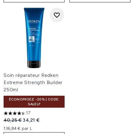
Soin réparateur Redken
Extreme Strength Builder
250ml
ÉCONOMISEZ -20% | CODE:
SALELF
17
4.41 étoiles sur un maximum de 5
Prix de vente :
Prix ​​actuel :
40,25 €
34,21 €
136,84 € par L