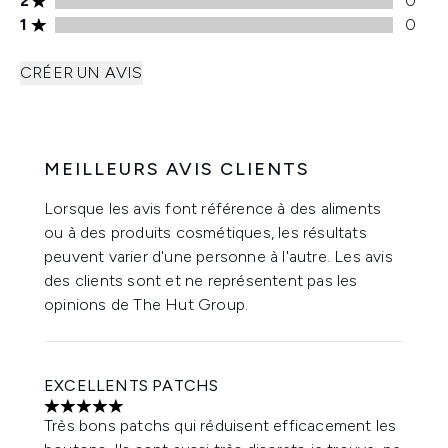
2
0
Note de 1 étoiles 0 avis
1
0
CRÉER UN AVIS
MEILLEURS AVIS CLIENTS
Lorsque les avis font référence à des aliments
ou à des produits cosmétiques, les résultats
peuvent varier d'une personne à l'autre. Les avis
des clients sont et ne représentent pas les
opinions de The Hut Group.
EXCELLENTS PATCHS
5 étoiles sur un maximum de 5
Très bons patchs qui réduisent efficacement les