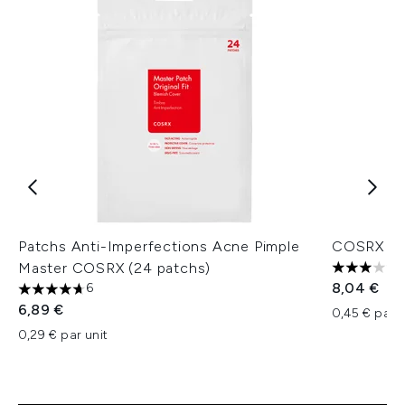
Patchs Anti-Imperfections Acne Pimple
COSRX Cle
Master COSRX (24 patchs)
3 étoiles 
8,04 €
6
4.67 étoiles sur un maximum de 5
6,89 €
0,45 € par u
0,29 € par unit