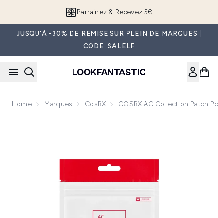
Passer au contenu principal
Parrainez & Recevez 5€
JUSQU'À -30% DE REMISE SUR PLEIN DE MARQUES |
CODE: SALELF
Home
Marques
CosRX
COSRX AC Collection Patch Po
Now showing image 1 COSRX AC Collection Patch pour l'Acn