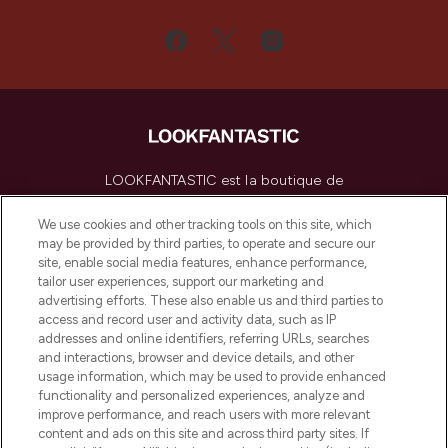
LOOKFANTASTIC est la boutique de
beauté incontournable en Europe,
proposant les meilleurs produits de soins
We use cookies and other tracking tools on this site, which
de la peau, des cheveux et de maquillage
may be provided by third parties, to operate and secure our
de plus de 200 marques prestigieuses.
site, enable social media features, enhance performance,
Faites vos achats en ligne ou via
tailor user experiences, support our marketing and
l’application, avec la livraison offerte dès
advertising efforts. These also enable us and third parties to
access and record user and activity data, such as IP
55€ d'achat.
addresses and online identifiers, referring URLs, searches
and interactions, browser and device details, and other
Consentement aux cookies
usage information, which may be used to provide enhanced
Do Not Sell or Share My Personal
functionality and personalized experiences, analyze and
Information
improve performance, and reach users with more relevant
content and ads on this site and across third party sites. If