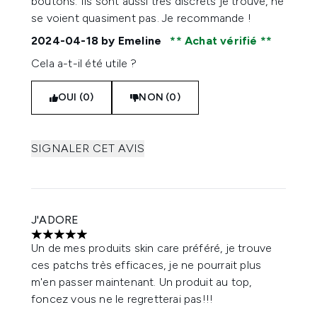
boutons. Ils sont aussi très discrets je trouve, ne
se voient quasiment pas. Je recommande !
2024-04-18
by Emeline
Achat vérifié
Cela a-t-il été utile ?
OUI (0)
NON (0)
SIGNALER CET AVIS
J'ADORE
5 étoiles sur un maximum de 5
Un de mes produits skin care préféré, je trouve
ces patchs très efficaces, je ne pourrait plus
m'en passer maintenant. Un produit au top,
foncez vous ne le regretterai pas!!!