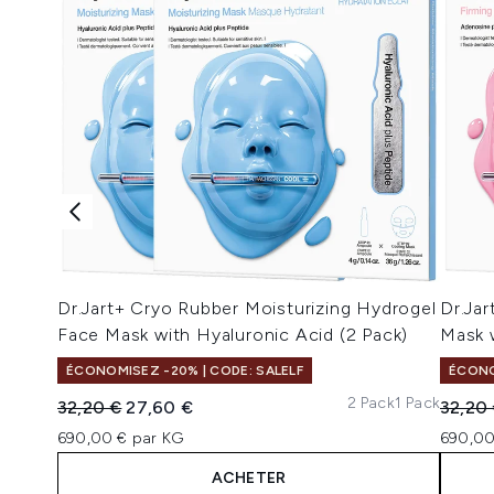
Dr.Jart+ Cryo Rubber Moisturizing Hydrogel
Dr.Ja
Face Mask with Hyaluronic Acid (2 Pack)
Mask 
ÉCONOMISEZ -20% | CODE: SALELF
ÉCONO
2 Pack
1 Pack
Prix de vente :
Prix ​​actuel :
Prix de
32,20 €
27,60 €
32,20
690,00 € par KG
690,00
ACHETER