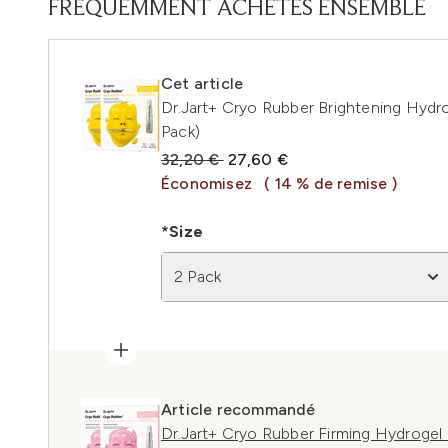
FRÉQUEMMENT ACHETÉS ENSEMBLE
Cet article
Dr.Jart+ Cryo Rubber Brightening Hydr
Pack)
Prix de vente :
Prix ​​actuel :
32,20 €
27,60 €
Économisez
( 14 % de remise )
*Size
2 Pack
Article recommandé
Dr.Jart+ Cryo Rubber Firming Hydrogel