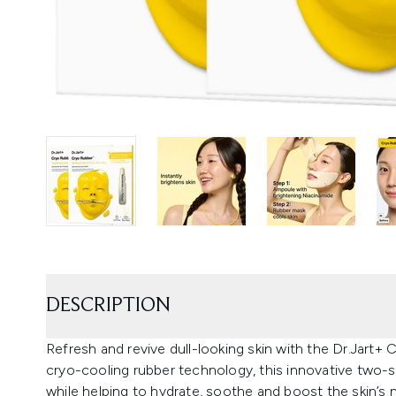
DESCRIPTION
Refresh and revive dull-looking skin with the Dr.Jart
cryo-cooling rubber technology, this innovative two-s
while helping to hydrate, soothe and boost the skin’s n