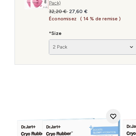
Pack)
Prix de vente :
Prix ​​actuel :
32,20 €
27,60 €
Économisez
( 14 % de remise )
*Size
2 Pack