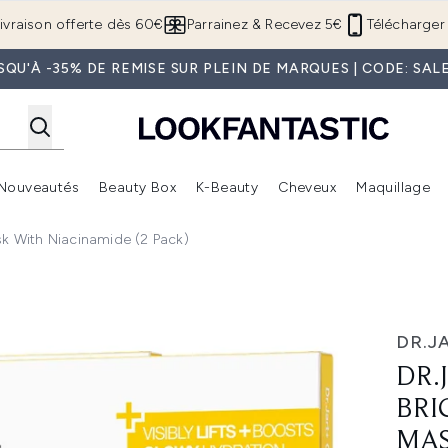
Passer au contenu principal
ivraison offerte dès 60€
Parrainez & Recevez 5€
Télécharger 
SQU'À -35% DE REMISE SUR PLEIN DE MARQUES | CODE: SAL
Nouveautés
Beauty Box
K-Beauty
Cheveux
Maquillage
Accédez au sous-menu (Boutique Été )
Accédez au sous-menu (Offres)
Accédez au sous-menu (Marques)
Accédez au sous-menu (Nouveautés)
Accédez au sous-menu (Beauty Box)
Accé
k With Niacinamide (2 Pack)
g Hydrogel Mask with Niacinamide (2 Pack)
DR.J
DR.
BRI
MAS