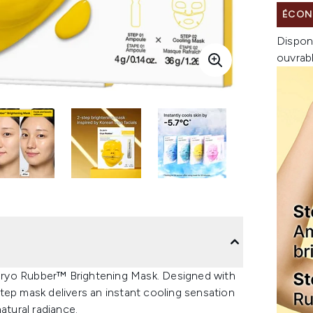
ÉCONO
Dispon
ouvrab
+ Cryo Rubber™ Brightening Mask. Designed with
tep mask delivers an instant cooling sensation
atural radiance.