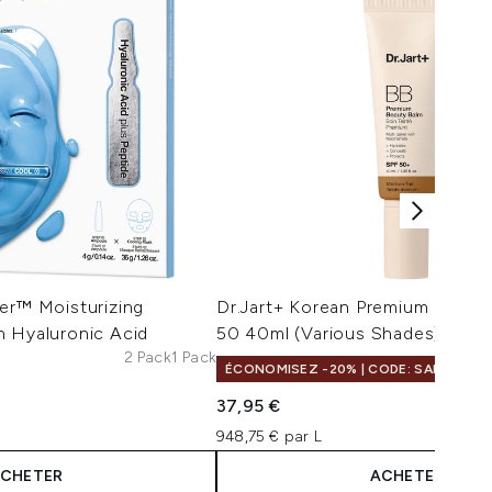
er™ Moisturizing
Dr.Jart+ Korean Premium Beaut
h Hyaluronic Acid
50 40ml (Various Shades)
2 Pack
1 Pack
ÉCONOMISEZ -20% | CODE: SALELF
37,95 €
948,75 € par L
CHETER
ACHETER