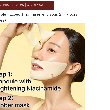
MISEZ -20% | CODE: SALELF
ible | Expédié normalement sous 24h (jours
les)