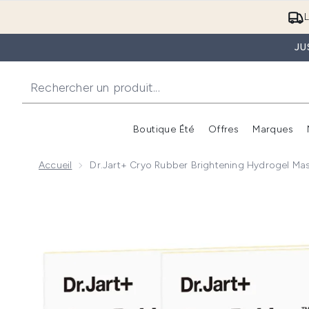
L
JU
Boutique Été
Offres
Marques
Accueil
Dr.Jart+ Cryo Rubber Brightening Hydrogel Mas
Now showing image 1 Dr.Jart+ Cryo Rubber Brightenin