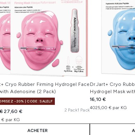
rt+ Cryo Rubber Firming Hydrogel Face
Dr.Jart+ Cryo Rubb
with Adenosine (2 Pack)
Hydrogel Mask wit
16,10 €
MISEZ -20% | CODE: SALELF
4025,00 € par KG
2 Pack
1 Pack
 vente :
Prix ​​actuel :
 €
27,60 €
 € par KG
ACHETER
A