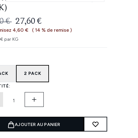
K)
 DE VENTE :
PRIX ​​ACTUEL :
0 €
27,60 €
misez 4,60 €
( 14 % de remise )
€ par KG
PACK
2 PACK
ITÉ:
AJOUTER AU PANIER