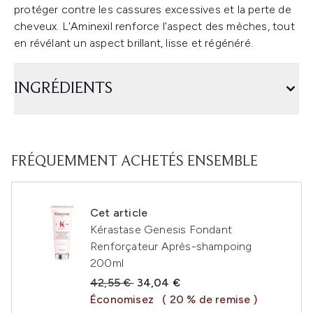
protéger contre les cassures excessives et la perte de
cheveux. L'Aminexil renforce l'aspect des mèches, tout
en révélant un aspect brillant, lisse et régénéré.
INGRÉDIENTS
FRÉQUEMMENT ACHETÉS ENSEMBLE
Cet article
Kérastase Genesis Fondant
Renforçateur Après-shampoing
200ml
Prix de vente :
Prix ​​actuel :
42,55 €
34,04 €
Économisez
( 20 % de remise )