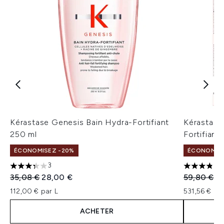
Kérastase Genesis Bain Hydra-Fortifiant
Kérastase
250 ml
Fortifiant
ÉCONOMISEZ -20%
ÉCONOMISE
3
3.33 étoiles sur un maximum de 5
3.8 étoile
Prix de vente :
Prix ​​actuel :
Prix de ven
Pr
35,08 €
28,00 €
59,80 €
4
112,00 € par L
531,56 € par
ACHETER