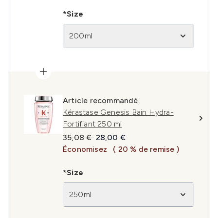
*Size
200ml
Article recommandé
Kérastase Genesis Bain Hydra-
Fortifiant 250 ml
Prix de vente :
Prix ​​actuel :
35,08 €
28,00 €
Économisez
( 20 % de remise )
*Size
250ml