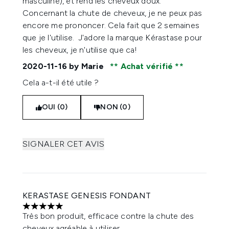
masculine), et rend les cheveux doux.
Concernant la chute de cheveux, je ne peux pas
encore me prononcer. Cela fait que 2 semaines
que je l'utilise. J'adore la marque Kérastase pour
les cheveux, je n'utilise que ca!
2020-11-16
by Marie
Achat vérifié
Cela a-t-il été utile ?
OUI (0)
NON (0)
SIGNALER CET AVIS
KERASTASE GENESIS FONDANT
5 étoiles sur un maximum de 5
Très bon produit, efficace contre la chute des
cheveux,agréable à utiliser .