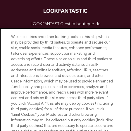
LOOKFANTASTIC est la boutique de
beauté incontournable en Europe,
proposant les meilleurs produits de soins
We use cookies and other tracking tools on this site, which
de la peau, des cheveux et de maquillage
may be provided by third parties, to operate and secure our
de plus de 200 marques prestigieuses.
site, enable social media features, enhance performance,
Faites vos achats en ligne ou via
tailor user experiences, support our marketing and
l’application, avec la livraison offerte dès
advertising efforts. These also enable us and third parties to
access and record user and activity data, such as IP
55€ d'achat.
addresses and online identifiers, referring URLs, searches
and interactions, browser and device details, and other
Consentement aux cookies
usage information, which may be used to provide enhanced
Do Not Sell or Share My Personal
functionality and personalized experiences, analyze and
Information
improve performance, and reach users with more relevant
content and ads on this site and across third party sites. If
you click “Accept All” this site may deploy cookies (including
AIDE ET INFORMATIONS
third party cookies) for all of these purposes. If you click
“Limit Cookies,” your IP address and other browsing
information may still be collected but only cookies (including
INFORMATIONS GÉNÉRALES
third party cookies) that are necessary to operate, secure and