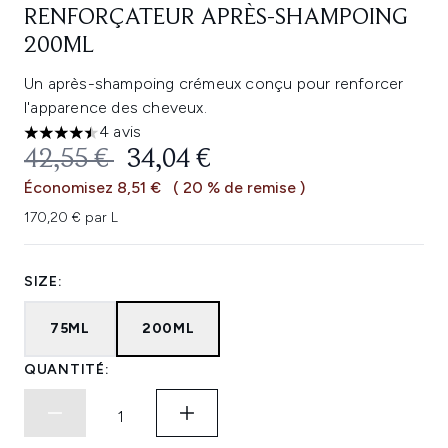
RENFORÇATEUR APRÈS-SHAMPOING
200ML
Un après-shampoing crémeux conçu pour renforcer
l'apparence des cheveux.
4 avis
4.5 étoiles sur un maximum de 5
PRIX DE VENTE :
PRIX ​​ACTUEL :
42,55 €
34,04 €
Économisez 8,51 €
( 20 % de remise )
170,20 € par L
SIZE:
75ML
200ML
QUANTITÉ: