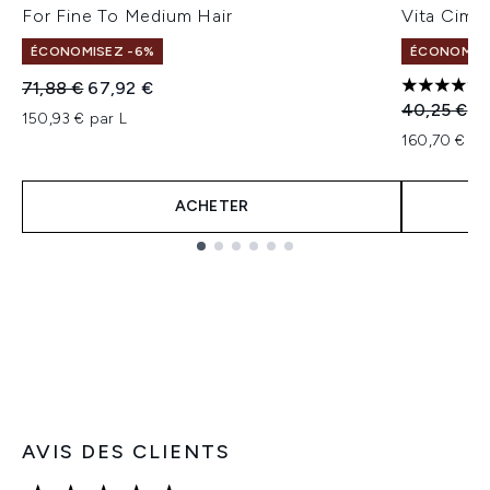
For Fine To Medium Hair
Vita Cime
ÉCONOMISEZ -6%
ÉCONOMISE
Prix de vente :
Prix ​​actuel :
71,88 €
67,92 €
4.68 étoil
Prix de ven
Pr
40,25 €
32
150,93 € par L
160,70 € pa
ACHETER
Showing slide 1
AVIS DES CLIENTS