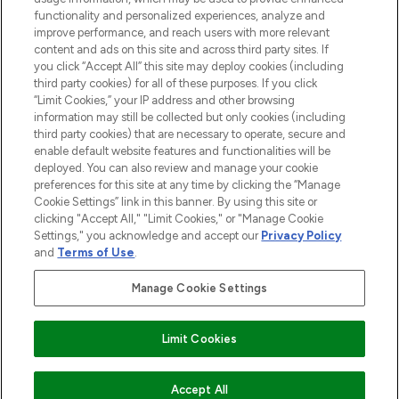
Do Not Sell or Share My Personal
functionality and personalized experiences, analyze and
Information
improve performance, and reach users with more relevant
content and ads on this site and across third party sites. If
you click “Accept All” this site may deploy cookies (including
AIDE ET INFORMATIONS
third party cookies) for all of these purposes. If you click
“Limit Cookies,” your IP address and other browsing
information may still be collected but only cookies (including
INFORMATIONS GÉNÉRALES
third party cookies) that are necessary to operate, secure and
enable default website features and functionalities will be
deployed. You can also review and manage your cookie
À PROPOS DE LOOKFANTASTIC
preferences for this site at any time by clicking the “Manage
Cookie Settings” link in this banner. By using this site or
clicking "Accept All," "Limit Cookies," or "Manage Cookie
Settings," you acknowledge and accept our
Privacy Policy
and
Terms of Use
.
Payer en toute sécurité avec
Manage Cookie Settings
Limit Cookies
2026 THG Beauty Europe GmbH Maximilianstrasse 54 80538 Munich
AJOUTER AU PANIER
Accept All