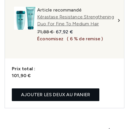
Article recommandé
Kérastase Resistance Strengthening
Duo For Fine To Medium Hair
Prix de vente :
Prix ​​actuel :
71,88 €
67,92 €
Économisez
( 6 % de remise )
Prix ​​total :
101,90 €
AJOUTER LES DEUX AU PANIER