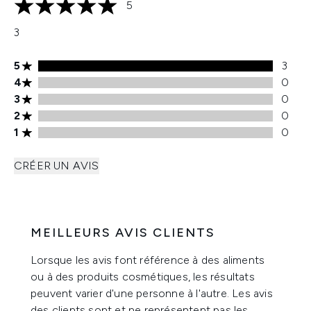
5
5 étoiles sur un maximum de 5
3
Note de 5 étoiles 3 avis
5
3
Note de 4 étoiles 0 avis
4
0
Note de 3 étoiles 0 avis
3
0
Note de 2 étoiles 0 avis
2
0
Note de 1 étoiles 0 avis
1
0
CRÉER UN AVIS
MEILLEURS AVIS CLIENTS
Lorsque les avis font référence à des aliments
ou à des produits cosmétiques, les résultats
peuvent varier d'une personne à l'autre. Les avis
des clients sont et ne représentent pas les