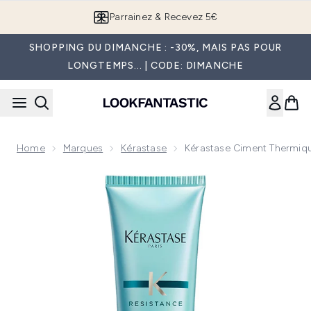
Passer au contenu principal
Parrainez & Recevez 5€
SHOPPING DU DIMANCHE : -30%, MAIS PAS POUR
LONGTEMPS... | CODE: DIMANCHE
Home
Marques
Kérastase
Kérastase Ciment Thermiqu
Now showing image 1 Kérastase Ciment Thermique Résistanc