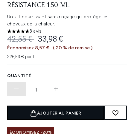
RÉSISTANCE 150 ML
Un lait nourrissant sans rinçage qui protège les
cheveux de la chaleur.
3 avis
5 étoiles sur un maximum de 5
PRIX DE VENTE :
PRIX ​​ACTUEL :
42,55 €
33,98 €
Économisez 8,57 €
( 20 % de remise )
226,53 € par L
QUANTITÉ:
AJOUTER AU PANIER
ÉCONOMISEZ -20%