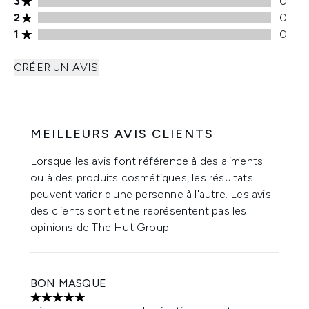
Note de 3 étoiles 0 avis
3
0
Note de 2 étoiles 0 avis
2
0
Note de 1 étoiles 0 avis
1
0
CRÉER UN AVIS
MEILLEURS AVIS CLIENTS
Lorsque les avis font référence à des aliments
ou à des produits cosmétiques, les résultats
peuvent varier d'une personne à l'autre. Les avis
des clients sont et ne représentent pas les
opinions de The Hut Group.
BON MASQUE
5 étoiles sur un maximum de 5