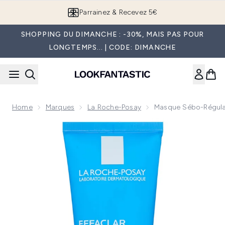
Passer au contenu principal
Parrainez & Recevez 5€
SHOPPING DU DIMANCHE : -30%, MAIS PAS POUR
LONGTEMPS... | CODE: DIMANCHE
Home
Marques
La Roche-Posay
Masque Sébo-Régulat
Now showing image 1 Masque Sébo-régulateur Effaclar 100