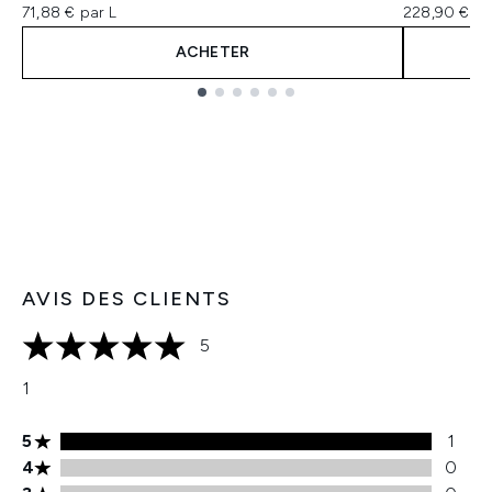
71,88 € par L
228,90 € pa
ACHETER
Showing slide 1
AVIS DES CLIENTS
5
5 étoiles sur un maximum de 5
1
Note de 5 étoiles 1 avis
5
1
Note de 4 étoiles 0 avis
4
0