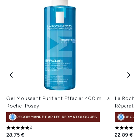
Gel Moussant Purifiant Effaclar 400 ml La
La Roche-
Roche-Posay
Réparateu
RECOMMANDÉ PAR LES DERMATOLOGUES
RECOMM
2
5 étoiles sur un maximum de 5
4 étoiles 
28,75 €
22,89 €