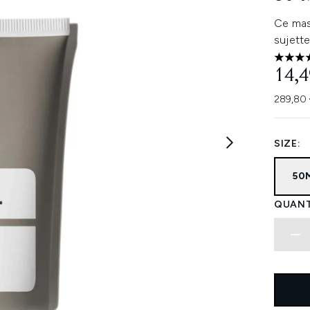
Ce mas
sujette
5 étoi
14,4
289,80 
SIZE:
50
QUANT