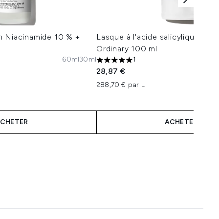
m Niacinamide 10 % +
Lasque à l'acide salicylique 2 %
Ordinary 100 ml
60ml
30ml
1
maximum de 5
5 étoiles sur un maximum de 5
28,87 €
288,70 € par L
CHETER
ACHETER