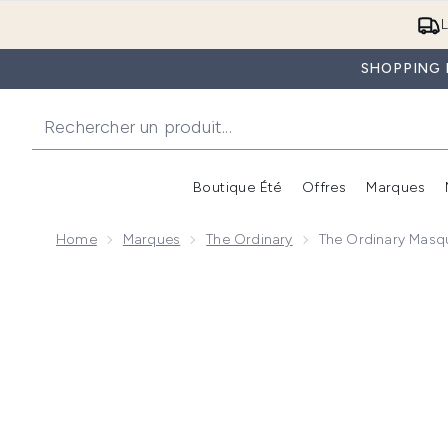
L
SHOPPING D
Boutique Été
Offres
Marques
Home
Marques
The Ordinary
The Ordinary Masqu
Now showing image 1 The Ordinary Masque à l'Acide Sa