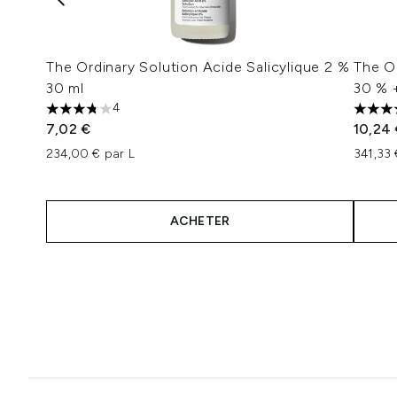
The Ordinary Solution Acide Salicylique 2 %
The O
30 ml
30 % 
4
3.75 étoiles sur un maximum de 5
4.4 ét
7,02 €
10,24
234,00 € par L
341,33 
ACHETER
Showing slide 1