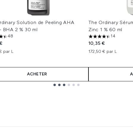
rdinary Solution de Peeling AHA
The Ordinary Séru
+ BHA 2 % 30 ml
Zinc 1 % 60 ml
48
14
oiles sur un maximum de 5
4.43 étoiles sur un 
 €
10,35 €
€ par L
172,50 € par L
ACHETER
A