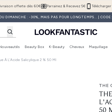
Passer au contenu principal
ivraison offerte dès 60€
Parrainez & Recevez 5€
Télécharger 
U DIMANCHE : -30%, MAIS PAS POUR LONGTEMPS... | COD
Nouveautés
Beauty Box
K-Beauty
Cheveux
Maquillage
Accédez au sous-menu (Boutique Été )
Accédez au sous-menu (Offres)
Accédez au sous-menu (Marques)
Accédez au sous-menu (Nouveautés)
Accédez au sous-menu (Beauty Box)
Accé
e À L'Acide Salicylique 2 % 50 Ml
licylique 2 % 50 ml
THE 
THE
L'A
50 