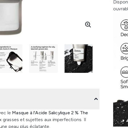
Dispon
ouvrab
vec le
Masque à l'Acide Salicylique 2 % The
 grasses et sujettes aux imperfections. Il
 une peau plus éclatante.