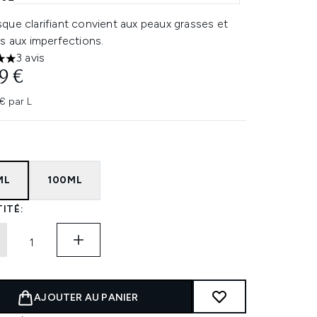
que clarifiant convient aux peaux grasses et
s aux imperfections.
3 avis
les sur un maximum de 5
9 €
€ par L
ML
100ML
ITÉ:
AJOUTER AU PANIER