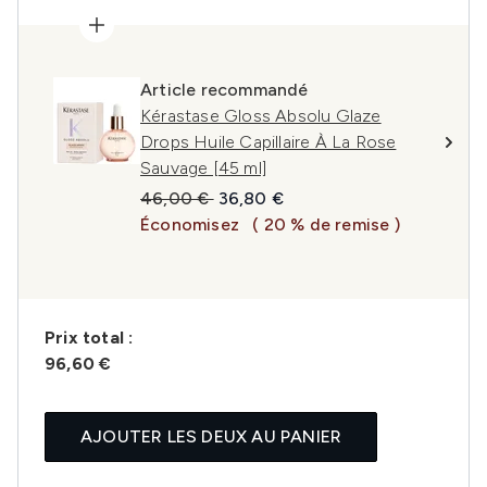
Article recommandé
Kérastase Gloss Absolu Glaze
Drops Huile Capillaire À La Rose
Sauvage [45 ml]
Prix de vente :
Prix ​​actuel :
46,00 €
36,80 €
Économisez
( 20 % de remise )
Prix ​​total :
96,60 €
AJOUTER LES DEUX AU PANIER