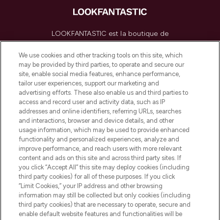
LOOKFANTASTIC est la boutique de
beauté incontournable en Europe,
proposant les meilleurs produits de soins
We use cookies and other tracking tools on this site, which
de la peau, des cheveux et de maquillage
may be provided by third parties, to operate and secure our
de plus de 200 marques prestigieuses.
site, enable social media features, enhance performance,
Faites vos achats en ligne ou via
tailor user experiences, support our marketing and
l’application, avec la livraison offerte dès
advertising efforts. These also enable us and third parties to
access and record user and activity data, such as IP
55€ d'achat.
addresses and online identifiers, referring URLs, searches
and interactions, browser and device details, and other
Consentement aux cookies
usage information, which may be used to provide enhanced
Do Not Sell or Share My Personal
functionality and personalized experiences, analyze and
Information
improve performance, and reach users with more relevant
content and ads on this site and across third party sites. If
you click “Accept All” this site may deploy cookies (including
AIDE ET INFORMATIONS
third party cookies) for all of these purposes. If you click
“Limit Cookies,” your IP address and other browsing
information may still be collected but only cookies (including
INFORMATIONS GÉNÉRALES
third party cookies) that are necessary to operate, secure and
enable default website features and functionalities will be