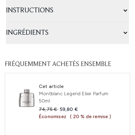
INSTRUCTIONS
INGRÉDIENTS
FRÉQUEMMENT ACHETÉS ENSEMBLE
Cet article
Montblanc Legend Elixir Parfum
50ml
Prix de vente :
Prix ​​actuel :
74,75 €
59,80 €
Économisez
( 20 % de remise )