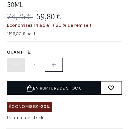
50ML
PRIX DE VENTE :
PRIX ​​ACTUEL :
74,75 €
59,80 €
Économisez 14,95 €
( 20 % de remise )
1196,00 € par L
QUANTITÉ:
EN RUPTURE DE STOCK
ÉCONOMISEZ -20%
Rupture de stock