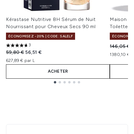
Kérastase Nutritive 8H Sérum de Nuit
Maison Ma
Nourrissant pour Cheveux Secs 90 ml
Toilette -
ÉCONOMISEZ -20% | CODE: SALELF
ÉCONOMISE
3
Prix de ven
P
146,05 €
1
4.67 étoiles sur un maximum de 5
Prix de vente :
Prix ​​actuel :
59,80 €
56,51 €
1380,10 € p
627,89 € par L
ACHETER
Showing slide 1