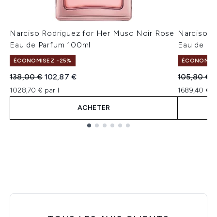
Narciso Rodriguez for Her Musc Noir Rose
Narciso R
Eau de Parfum 100ml
Eau de Pa
ÉCONOMISEZ -25%
ÉCONOMISE
Prix de vente :
Prix ​​actuel :
Prix de ven
P
138,00 €
102,87 €
105,80 €
8
1028,70 € par l
1689,40 € p
ACHETER
Showing slide 1