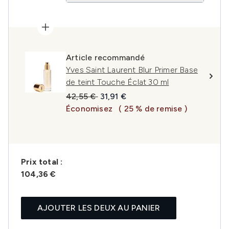
Article recommandé
Yves Saint Laurent Blur Primer Base
de teint Touche Éclat 30 ml
Prix de vente :
Prix ​​actuel :
42,55 €
31,91 €
Économisez
( 25 % de remise )
Prix ​​total :
104,36 €
AJOUTER LES DEUX AU PANIER