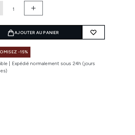
AJOUTER AU PANIER
OMISEZ -15%
ible | Expédié normalement sous 24h (jours
les)