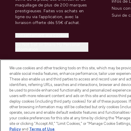
Infos de L
maquillage de plus de 200 marques
Nous con
prestigieuses. Faites vos achats en
Suivi de
ligne ou via l’application, avec la
livraison offerte dès 55€ d'achat.
Consentement aux cookies
Do Not Sell or Share My Personal
Information
We use cookies and other tracking tools on this site, which may be provide
enable social media features, enhance performance, tailor user experienc
These also enable us and third parties to access and record user and act
identifiers, referring URLs, searches and interactions, browser and devi
be used to provide enhanced functionality and personalized experienc
2026 THG Beauty Europe GmbH Maximilianstrasse 54 80538 Munich
users with more relevant content and ads on this site and across third part
deploy cookies (including third party cookies) for all of these purposes. I
other browsing information may still be collected but only cookies (inclu
operate, secure and enable default website features and functionalities
your cookie preferences for this site at any time by clicking the “Manage 
site or clicking "Accept All," "Limit Cookies," or "Manage Cookie Setti
Policy
and
Terms of Use
.