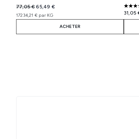
Prix de vente :
Prix ​​actuel :
77,05 €
65,49 €
4 étoi
31,05 
17234,21 € par KG
ACHETER
Showing slide 1