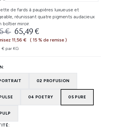
ette de fards à paupières luxueuse et
geable, réunissant quatre pigments audacieux
 boîtier miroir.
 DE VENTE :
PRIX ​​ACTUEL :
5 €
65,49 €
isez 11,56 €
( 15 % de remise )
1 € par KG
N:
 PORTRAIT
02 PROFUSION
 PULSE
04 POETRY
05 PURE
 PULP
ITÉ: