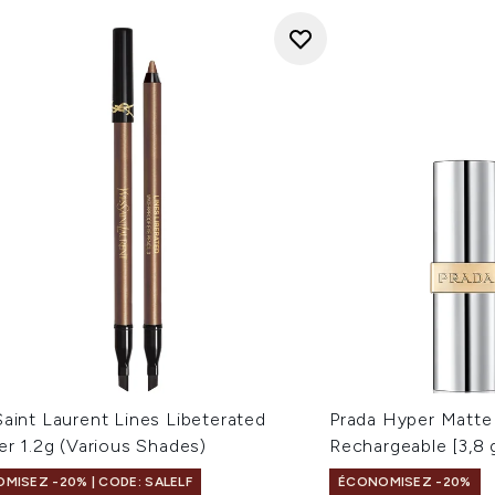
aint Laurent Lines Libeterated
Prada Hyper Matte
er 1.2g (Various Shades)
Rechargeable [3,8 g
MISEZ -20% | CODE: SALELF
ÉCONOMISEZ -20%