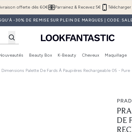
Passer au contenu principal
ivraison offerte dès 60€
Parrainez & Recevez 5€
Télécharger 
SQU'À -30% DE REMISE SUR PLEIN DE MARQUES | CODE: SAL
Nouveautés
Beauty Box
K-Beauty
Cheveux
Maquillage
Accédez au sous-menu (Boutique Été )
Accédez au sous-menu (Offres)
Accédez au sous-menu (Marques)
Accédez au sous-menu (Nouveautés)
Accédez au sous-menu (Beauty Box)
Accé
 Dimensions Palette De Fards À Paupières Rechargeable 05 - Pure
ds à Paupières Rechargeable 05 - Pure
PRAD
PRA
DE 
REC