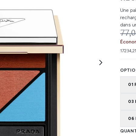
Une pal
rechar
dans un
PRIX
77,0
Économ
17234,2
OPTIO
01
03
06
QUANT