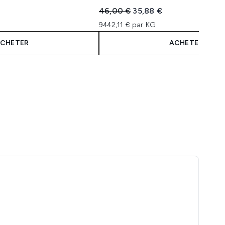
:
Prix de vente :
Prix ​​actuel :
46,00 €
35,88 €
9442,11 € par KG
CHETER
ACHETER