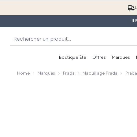
L
JU
Boutique Été
Offres
Marques
Home
Marques
Prada
Maquillage Prada
Prada
Now showing image 1 Prada Dimensions Palette de Far