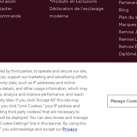
ivraison
*Produits en Exclusions
Partenar
tacter
Déclaration de l'esclavage
Blog
 commande
moderne
Plan du s
Marques
Remise J
Remise 
Remise É
Diplômé
d by third parties, to operate and secure our site,
es, support our marketing and advertising efforts.
ivity data, such as IP addresses and online
ce details, and other usage information, which may
es, analyze and improve performance, and reach
Payer en toute sécurité ave
y sites. If you click “Accept All” this site may
Manage Cooki
f you click “Limit Cookies,” your IP address and
ding third party cookies) that are necessary to
 will be deployed. You can also review and manage
Cookie Settings” link in this banner. By using this
ngs," you acknowledge and accept our
Privacy