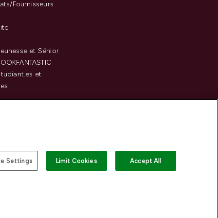
iats/Fournisseurs
ite
eunesse et Sénior
LOOKFANTASTIC
tudiant.es et
.es
c
e Settings
Limit Cookies
Accept All