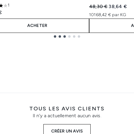
1
Prix de vente :
Prix ​​actuel 
48,30 €
38,64 €
les sur un maximum de 5
€
10168,42 € par KG
ACHETER
A
TOUS LES AVIS CLIENTS
Il n'y a actuellement aucun avis.
CRÉER UN AVIS