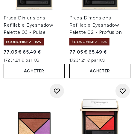
Prada Dimensions
Prada Dimensions
Refillable Eyeshadow
Refillable Eyeshadow
Palette 03 - Pulse
Palette 02 - Profusion
ÉCONOMISEZ -15%
ÉCONOMISEZ -15%
Prix de vente :
Prix ​​actuel :
Prix de vente :
Prix ​​actuel :
77,05 €
65,49 €
77,05 €
65,49 €
17234,21 € par KG
17234,21 € par KG
ACHETER
ACHETER