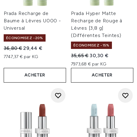
Prada Recharge de
Prada Hyper Matte
Baume à Lèvres U000 -
Recharge de Rouge à
Universal
Lèvres [3,8 g]
(Différentes Teintes)
ÉCONOMISEZ -20%
ÉCONOMISEZ -15%
Prix de vente :
Prix ​​actuel :
36,80 €
29,44 €
Prix de vente :
Prix ​​actuel :
35,65 €
30,30 €
7747,37 € par KG
7973,68 € par KG
ACHETER
ACHETER