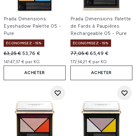
Prada Dimensions
Prada Dimensions Palette
Eyeshadow Palette 05 -
de Fards à Paupières
Pure
Rechargeable 05 - Pure
ÉCONOMISEZ -15%
ÉCONOMISEZ -15%
Prix de vente :
Prix ​​actuel :
Prix de vente :
Prix ​​actuel :
63,25 €
53,76 €
77,05 €
65,49 €
14147,37 € par KG
17234,21 € par KG
ACHETER
ACHETER