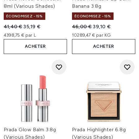
Que vous composiez une routine minimaliste ou
8ml (Various Shades)
Banana 3.8g
recherchiez une pièce beauté signature, le maquillage
Prada offre performance, créativité et prestige à chaque
ÉCONOMISEZ -15%
ÉCONOMISEZ -15%
geste.
Prix de vente :
Prix ​​actuel :
Prix de vente :
Prix ​​actuel :
41,40 €
35,19 €
46,00 €
39,10 €
4398,75 € par L
10289,47 € par KG
ACHETER
ACHETER
Prada Glow Balm 3.8g
Prada Highlighter 6.8g
(Various Shades)
(Various Shades)