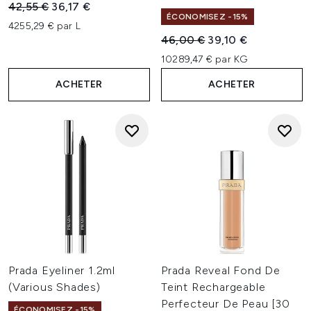
Prix de vente :
Prix ​​actuel :
42,55 €
36,17 €
ÉCONOMISEZ -15%
4255,29 € par L
Prix de vente :
Prix ​​actuel :
46,00 €
39,10 €
10289,47 € par KG
ACHETER
ACHETER
Prada Eyeliner 1.2ml
Prada Reveal Fond De
(Various Shades)
Teint Rechargeable
Perfecteur De Peau [30
ÉCONOMISEZ -15%