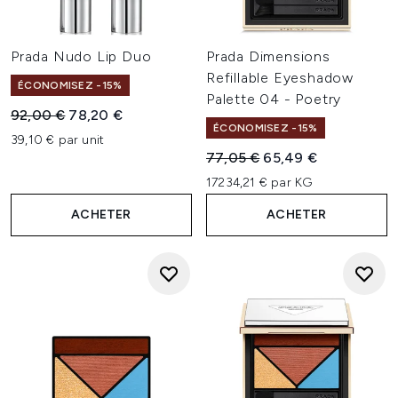
Prada Nudo Lip Duo
Prada Dimensions
Refillable Eyeshadow
ÉCONOMISEZ -15%
Palette 04 - Poetry
Prix de vente :
Prix ​​actuel :
92,00 €
78,20 €
ÉCONOMISEZ -15%
39,10 € par unit
Prix de vente :
Prix ​​actuel :
77,05 €
65,49 €
17234,21 € par KG
ACHETER
ACHETER