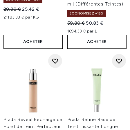
ml] (Différentes Teintes)
Prix de vente :
Prix ​​actuel :
29,90 €
25,42 €
ÉCONOMISEZ -15%
21183,33 € par KG
Prix de vente :
Prix ​​actuel :
59,80 €
50,83 €
1694,33 € par L
ACHETER
ACHETER
Prada Reveal Recharge de
Prada Refine Base de
Fond de Teint Perfecteur
Teint Lissante Longue