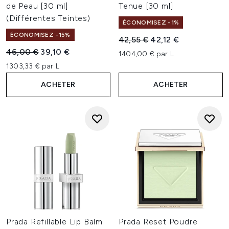
de Peau [30 ml]
Tenue [30 ml]
(Différentes Teintes)
ÉCONOMISEZ -1%
ÉCONOMISEZ -15%
Prix de vente :
Prix ​​actuel :
42,55 €
42,12 €
Prix de vente :
Prix ​​actuel :
46,00 €
39,10 €
1404,00 € par L
1303,33 € par L
ACHETER
ACHETER
Prada Refillable Lip Balm
Prada Reset Poudre