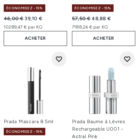
ÉCONOMISEZ -15%
ÉCONOMISEZ -15%
Prix de vente :
Prix ​​actuel :
Prix de vente :
Prix ​​actuel :
46,00 €
39,10 €
57,50 €
48,88 €
10289,47 € par KG
7188,24 € par KG
ACHETER
ACHETER
Prada Mascara 8.5ml
Prada Baume à Lèvres
Rechargeable U001 -
ÉCONOMISEZ -15%
Astral Pink