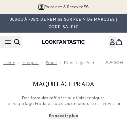
Passer au contenu principal
Parrainez & Recevez 5€
JUSQU'À -35% DE REMISE SUR PLEIN DE MARQUES |
CODE: SALELF
38
Articles
Home
Marques
Prada
Maquillage Prada
MAQUILLAGE PRADA
Des formules raffinées aux finis iconiques
Le maquillage Prada associe vision couture et innovation
haute performance pour créer des formules qui subliment
à la fois la peau et l’expression de soi. Cette collection
En savoir plus
luxe réunit des fonds de teint perfecteurs, poudres
aériennes, rouges à lèvres audacieux et palettes