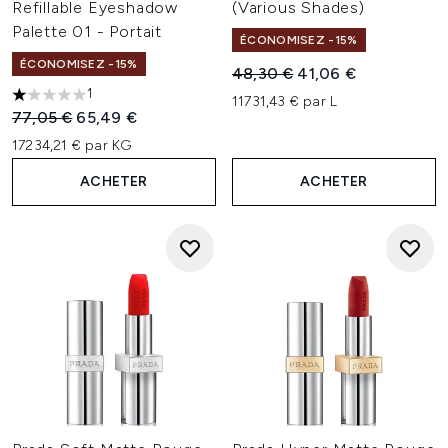
Refillable Eyeshadow
(Various Shades)
Palette 01 - Portait
ÉCONOMISEZ -15%
ÉCONOMISEZ -15%
Prix de vente :
Prix ​​actuel :
48,30 €
41,06 €
1
11731,43 € par L
1 étoiles sur un maximum de 5
Prix de vente :
Prix ​​actuel :
77,05 €
65,49 €
17234,21 € par KG
ACHETER
ACHETER