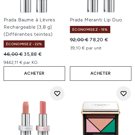
Prada Baume à Lèvres
Prada Meranti Lip Duo
Rechargeable [3,8 g]
ÉCONOMISEZ -15%
(Différentes teintes)
Prix de vente :
Prix ​​actuel :
92,00 €
78,20 €
ÉCONOMISEZ -22%
39,10 € par unit
Prix de vente :
Prix ​​actuel :
46,00 €
35,88 €
9442,11 € par KG
ACHETER
ACHETER