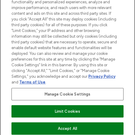
Do Not Sell or Share My Personal
functionality and personalized experiences, analyze and
Information
improve performance, and reach users with more relevant
content and ads on this site and across third party sites. If
you click “Accept All” this site may deploy cookies (including
AIDE ET INFORMATIONS
third party cookies) for all of these purposes. If you click
“Limit Cookies,” your IP address and other browsing
information may still be collected but only cookies (including
INFORMATIONS GÉNÉRALES
third party cookies) that are necessary to operate, secure and
enable default website features and functionalities will be
deployed. You can also review and manage your cookie
À PROPOS DE LOOKFANTASTIC
preferences for this site at any time by clicking the “Manage
Cookie Settings” link in this banner. By using this site or
clicking "Accept All," "Limit Cookies," or "Manage Cookie
Settings," you acknowledge and accept our
Privacy Policy
and
Terms of Use
.
Payer en toute sécurité avec
Manage Cookie Settings
Limit Cookies
2026 THG Beauty Europe GmbH Maximilianstrasse 54 80538 Munich
Accept All