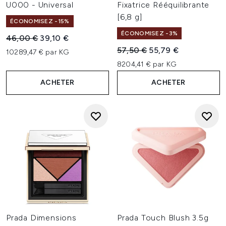
U000 - Universal
Fixatrice Rééquilibrante
[6,8 g]
ÉCONOMISEZ -15%
ÉCONOMISEZ -3%
Prix de vente :
Prix ​​actuel :
46,00 €
39,10 €
Prix de vente :
Prix ​​actuel :
57,50 €
55,79 €
10289,47 € par KG
8204,41 € par KG
ACHETER
ACHETER
Prada Dimensions
Prada Touch Blush 3.5g