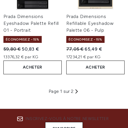
Prada Dimensions
Prada Dimensions
Eyeshadow Palette Refill
Refillable Eyeshadow
01 - Portrait
Palette 06 - Pulp
ÉCONOMISEZ -15%
ÉCONOMISEZ -15%
Prix de vente :
Prix ​​actuel :
Prix de vente :
Prix ​​actuel :
59,80 €
50,83 €
77,05 €
65,49 €
13376,32 € par KG
17234,21 € par KG
ACHETER
ACHETER
Page 1 sur 2
INSCRIVEZ-VOUS À NOTRE NEWSLETTER