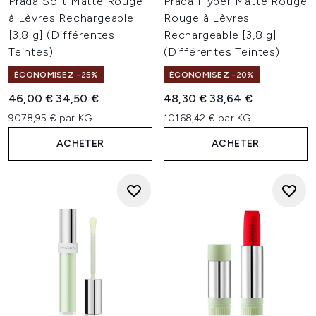
Prada Soft Matte Rouge
Prada Hyper Matte Rouge
à Lèvres Rechargeable
Rouge à Lèvres
[3,8 g] (Différentes
Rechargeable [3,8 g]
Teintes)
(Différentes Teintes)
ÉCONOMISEZ -25%
ÉCONOMISEZ -20%
Prix de vente :
Prix ​​actuel :
Prix de vente :
Prix ​​actuel :
46,00 €
34,50 €
48,30 €
38,64 €
9078,95 € par KG
10168,42 € par KG
ACHETER
ACHETER