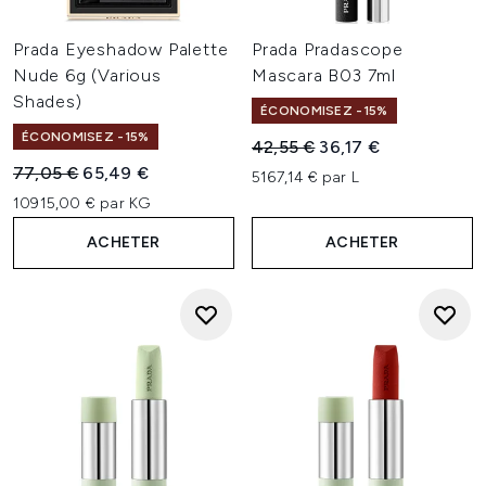
Prada Eyeshadow Palette
Prada Pradascope
Nude 6g (Various
Mascara B03 7ml
Shades)
ÉCONOMISEZ -15%
ÉCONOMISEZ -15%
Prix de vente :
Prix ​​actuel :
42,55 €
36,17 €
Prix de vente :
Prix ​​actuel :
77,05 €
65,49 €
5167,14 € par L
10915,00 € par KG
ACHETER
ACHETER