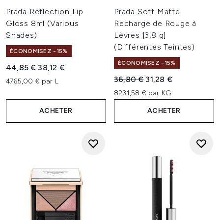
Prada Reflection Lip
Prada Soft Matte
Gloss 8ml (Various
Recharge de Rouge à
Shades)
Lèvres [3,8 g]
(Différentes Teintes)
ÉCONOMISEZ -15%
ÉCONOMISEZ -15%
Prix de vente :
Prix ​​actuel :
44,85 €
38,12 €
Prix de vente :
Prix ​​actuel :
36,80 €
31,28 €
4765,00 € par L
8231,58 € par KG
ACHETER
ACHETER