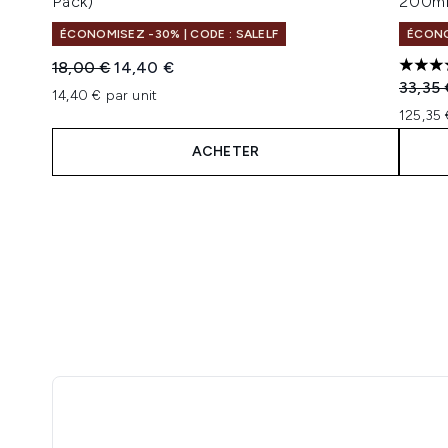
Pack)
200m
ÉCONOMISEZ -30% | CODE : SALELF
ÉCONO
Prix de vente :
Prix ​​actuel :
18,00 €
14,40 €
4.15 é
Prix de
33,35 
14,40 € par unit
125,35 
ACHETER
Showing slide 1