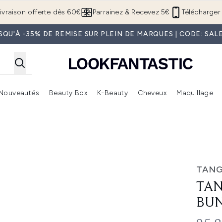
Passer au contenu principal
ivraison offerte dès 60€
Parrainez & Recevez 5€
Télécharger 
SQU'À -35% DE REMISE SUR PLEIN DE MARQUES | CODE: SAL
Nouveautés
Beauty Box
K-Beauty
Cheveux
Maquillage
Accédez au sous-menu (Boutique Été )
Accédez au sous-menu (Offres)
Accédez au sous-menu (Marques)
Accédez au sous-menu (Nouveautés)
Accédez au sous-menu (Beauty Box)
Accé
le
TANG
TAN
BU