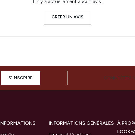
Il n'y a actuellement aucun avis.
CRÉER UN AVIS
S'INSCRIRE
CONNECTEZ-
 INFORMATIONS
INFORMATIONS GÉNÉRALES
À PROP
LOOKF
ientèle
Termes et Conditions