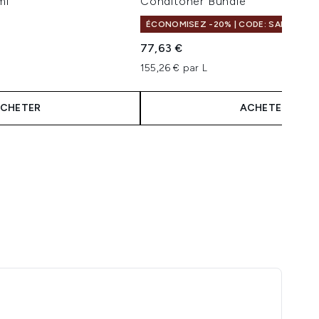
ml
Conditoner Bundle
ÉCONOMISEZ -20% | CODE: SALELF
77,63 €
155,26 € par L
CHETER
ACHETER