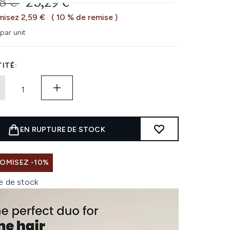
 DE VENTE :
PRIX ​​ACTUEL :
8 €
23,29 €
isez 2,59 €
( 10 % de remise )
par unit
ITÉ:
EN RUPTURE DE STOCK
OMISEZ -10%
e de stock