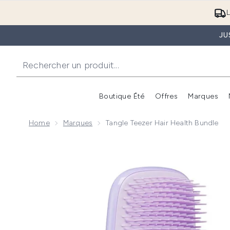
L
JU
Boutique Été
Offres
Marques
Home
Marques
Tangle Teezer Hair Health Bundle
Now showing image 1 Tangle Teezer Hair Health Bund