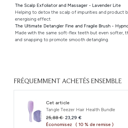
The Scalp Exfoliator and Massager - Lavender Lite
Helping to detox the scalp of impurities and product b
energising effect.
The Ultimate Detangler Fine and Fragile Brush - Hypn
Made with the same soft-flex teeth but even softer, th
and snapping to promote smooth detangling.
FRÉQUEMMENT ACHETÉS ENSEMBLE
Cet article
Tangle Teezer Hair Health Bundle
Prix de vente :
Prix ​​actuel :
25,88 €
23,29 €
Économisez
( 10 % de remise )