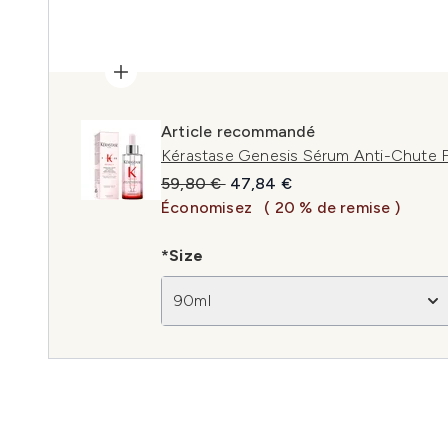
Article recommandé
Kérastase Genesis Sérum Anti-Chute Fo
Prix de vente :
Prix ​​actuel :
59,80 €
47,84 €
Économisez
( 20 % de remise )
*Size
90ml