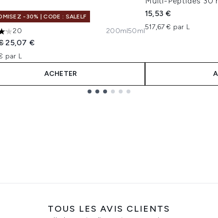
l
Multi-Peptides 30 
15,53 €
MISEZ -30% | CODE : SALELF
517,67 € par L
20
200ml
50ml
toiles sur un maximum de 5
 vente :
Prix ​​actuel :
€
25,07 €
€ par L
ACHETER
A
TOUS LES AVIS CLIENTS