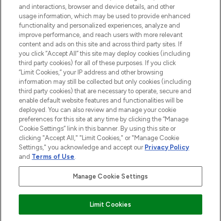
and interactions, browser and device details, and other
Consentement aux cookies
usage information, which may be used to provide enhanced
Do Not Sell or Share My Personal
functionality and personalized experiences, analyze and
Information
improve performance, and reach users with more relevant
content and ads on this site and across third party sites. If
you click “Accept All” this site may deploy cookies (including
AIDE ET INFORMATIONS
third party cookies) for all of these purposes. If you click
“Limit Cookies,” your IP address and other browsing
information may still be collected but only cookies (including
INFORMATIONS GÉNÉRALES
third party cookies) that are necessary to operate, secure and
enable default website features and functionalities will be
deployed. You can also review and manage your cookie
À PROPOS DE LOOKFANTASTIC
preferences for this site at any time by clicking the “Manage
Cookie Settings” link in this banner. By using this site or
clicking "Accept All," "Limit Cookies," or "Manage Cookie
Settings," you acknowledge and accept our
Privacy Policy
and
Terms of Use
.
Payer en toute sécurité avec
Manage Cookie Settings
Limit Cookies