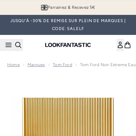
Passer au contenu principal
Parrainez & Recevez 5€
JUSQU'À -30% DE REMISE SUR PLEIN DE MARQUES |
CODE: SALELF
Home
Marques
Tom Ford
Tom Ford Noir Extreme Ea
Now showing image 1 Tom Ford Noir Extreme Eau de Parfum