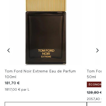
Tom Ford Noir Extreme Eau de Parfum
Tom Ford 
100ml
50ml
181,70 €
ÉCONOMISE
1817,00 € par L
Prix de ven
P
128,80 €
1
2057,40 € p