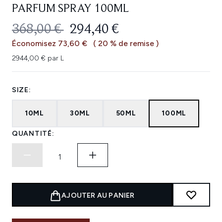
PARFUM SPRAY 100ML
PRIX DE VENTE :
PRIX ​​ACTUEL :
368,00 €
294,40 €
Économisez 73,60 €
( 20 % de remise )
2944,00 € par L
SIZE:
10ML
30ML
50ML
100ML
QUANTITÉ:
AJOUTER AU PANIER