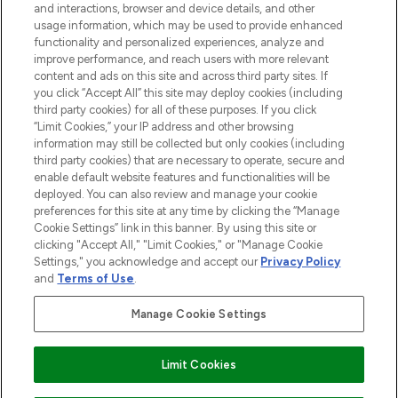
and interactions, browser and device details, and other
Consentement aux cookies
usage information, which may be used to provide enhanced
Do Not Sell or Share My Personal
functionality and personalized experiences, analyze and
Information
improve performance, and reach users with more relevant
content and ads on this site and across third party sites. If
you click “Accept All” this site may deploy cookies (including
AIDE ET INFORMATIONS
third party cookies) for all of these purposes. If you click
“Limit Cookies,” your IP address and other browsing
information may still be collected but only cookies (including
INFORMATIONS GÉNÉRALES
third party cookies) that are necessary to operate, secure and
enable default website features and functionalities will be
deployed. You can also review and manage your cookie
À PROPOS DE LOOKFANTASTIC
preferences for this site at any time by clicking the “Manage
Cookie Settings” link in this banner. By using this site or
clicking "Accept All," "Limit Cookies," or "Manage Cookie
Settings," you acknowledge and accept our
Privacy Policy
and
Terms of Use
.
Payer en toute sécurité avec
Manage Cookie Settings
Limit Cookies