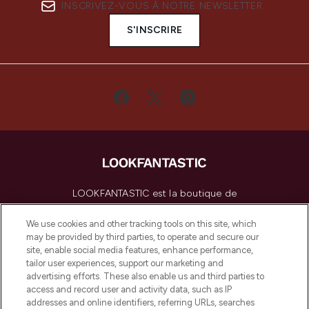
INSCRIVEZ-VOUS À NOTRE NEWSLETTER
S'INSCRIRE
LOOKFANTASTIC est la boutique de
beauté incontournable en Europe,
proposant les meilleurs produits de soins
We use cookies and other tracking tools on this site, which
de la peau, des cheveux et de maquillage
may be provided by third parties, to operate and secure our
de plus de 200 marques prestigieuses.
site, enable social media features, enhance performance,
Faites vos achats en ligne ou via
tailor user experiences, support our marketing and
l’application, avec la livraison offerte dès
advertising efforts. These also enable us and third parties to
access and record user and activity data, such as IP
55€ d'achat.
addresses and online identifiers, referring URLs, searches