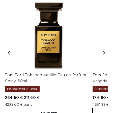
Tom Ford Tobacco Vanille Eau de Parfum
Tom Ford 
Spray 50ml
Vaporisat
ÉCONOMISEZ -20%
ÉCONOMISE
Prix de vente :
Prix ​​actuel :
Prix de ven
P
264,50 €
211,60 €
174,80 €
1
4232,00 € par L
4661,33 € p