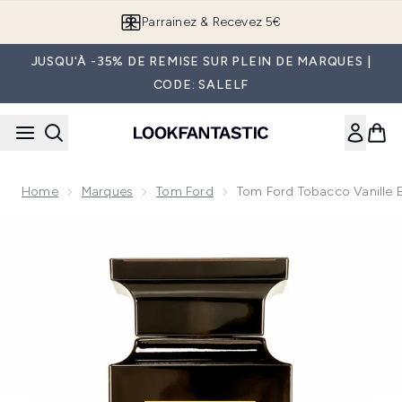
Passer au contenu principal
Parrainez & Recevez 5€
JUSQU'À -35% DE REMISE SUR PLEIN DE MARQUES |
CODE: SALELF
Home
Marques
Tom Ford
Tom Ford Tobacco Vanille 
Now showing image 1 Tom Ford Tobacco Vanille Eau de Parf