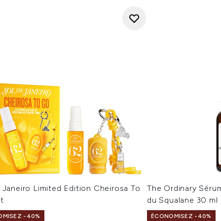
 Janeiro Limited Edition Cheirosa To
The Ordinary Sérum
t
du Squalane 30 ml
MISEZ -40%
ÉCONOMISEZ -40%