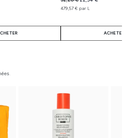
479,57 € par L
aximum de 5
CHETER
ACHETER
nées.