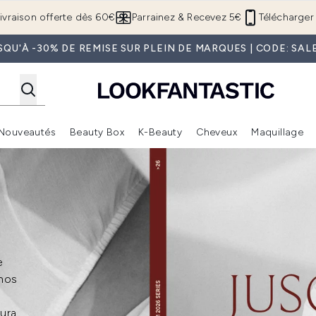
Passer au contenu principal
ivraison offerte dès 60€
Parrainez & Recevez 5€
Télécharger 
SQU'À -30% DE REMISE SUR PLEIN DE MARQUES | CODE: SAL
Nouveautés
Beauty Box
K-Beauty
Cheveux
Maquillage
Accédez au sous-menu (Boutique Été )
Accédez au sous-menu (Offres)
Accédez au sous-menu (Marques)
Accédez au sous-menu (Nouveautés)
Accédez au sous-menu (Beauty Box)
Accé
e
 nos
aura