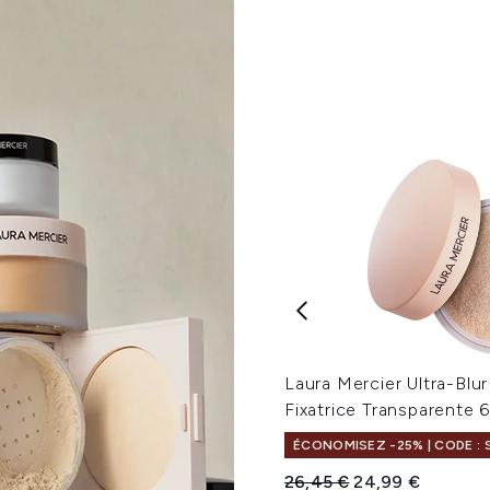
Laura Mercier Ultra-Blur
Fixatrice Transparente 
ÉCONOMISEZ -25% | CODE : 
Prix de vente :
Prix ​​actuel :
26,45 €
24,99 €