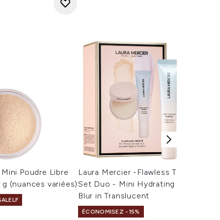
 Mini Poudre Libre
Laura Mercier -Flawless Treats Mini 
6 g (nuances variées)
Set Duo - Mini Hydrating Primer + Min
Blur in Translucent
SALELF
ÉCONOMISEZ -15%