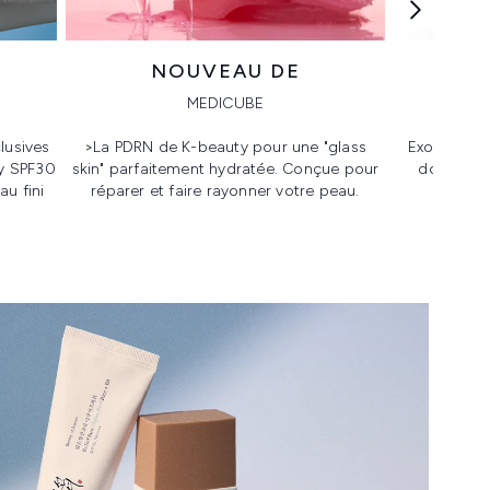
NOUVEAU DE
MEDICUBE
lusives
>La PDRN de K-beauty pour une "glass
Exo-PDRN Pr
y SPF30
skin" parfaitement hydratée. Conçue pour
donne à l
u fini
réparer et faire rayonner votre peau.