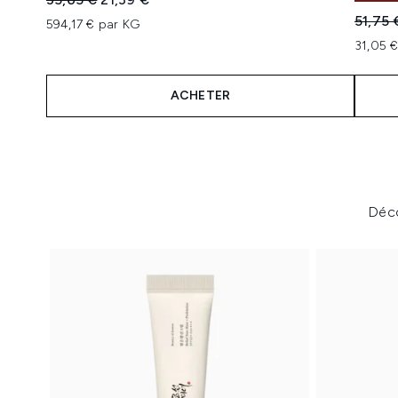
Prix de
51,75 
594,17 € par KG
31,05 €
ACHETER
Showing slide 1
Déco