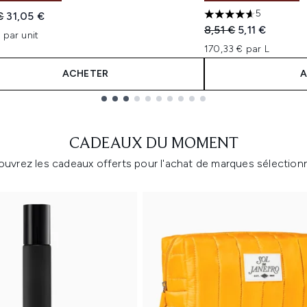
5
 vente :
Prix ​​actuel :
€
31,05 €
4.6 étoiles sur un m
Prix de vente :
Prix ​​actuel :
8,51 €
5,11 €
 par unit
170,33 € par L
ACHETER
A
CADEAUX DU MOMENT
uvrez les cadeaux offerts pour l'achat de marques sélection