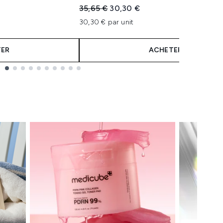
Prix de vente :
Prix ​​actuel :
35,65 €
30,30 €
30,30 € par unit
ER
ACHETER