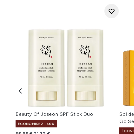
Beauty Of Joseon SPF Stick Duo
Sol de
Go Se
ÉCONOMISEZ -40%
ÉCONO
Prix de vente :
Prix ​​actuel :
35,65 €
21,39 €