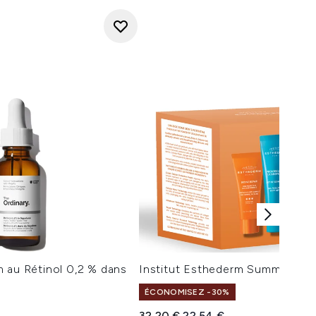
 au Rétinol 0,2 % dans
Institut Esthederm Summer Trav
ÉCONOMISEZ -30%
Prix de vente :
Prix ​​actuel :
32,20 €
22,54 €