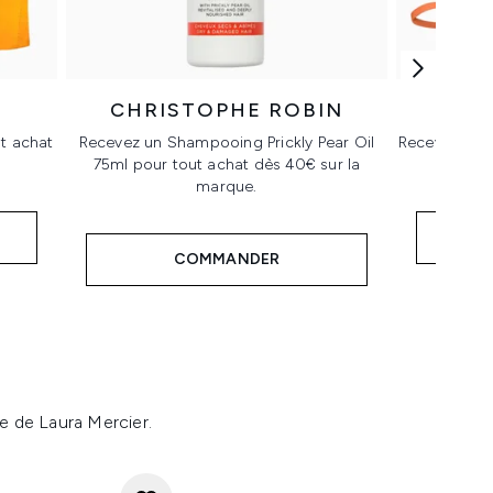
CHRISTOPHE ROBIN
t achat
Recevez un Shampooing Prickly Pear Oil
Recevez une 
75ml pour tout achat dès 40€ sur la
dè
marque.
COMMANDER
ue de Laura Mercier.