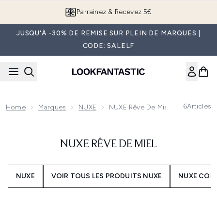
Passer au contenu principal
Parrainez & Recevez 5€
JUSQU'À -30% DE REMISE SUR PLEIN DE MARQUES |
CODE: SALELF
6
Articles
Home
Marques
NUXE
NUXE Rêve De Miel
NUXE RÊVE DE MIEL
NUXE
VOIR TOUS LES PRODUITS NUXE
NUXE COF