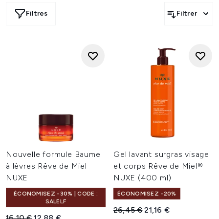
Filtres
Filtrer
Nouvelle formule Baume
Gel lavant surgras visage
à lèvres Rêve de Miel
et corps Rêve de Miel®
NUXE
NUXE (400 ml)
ÉCONOMISEZ -30% | CODE :
ÉCONOMISEZ -20%
SALELF
Prix de vente :
Prix ​​actuel :
26,45 €
21,16 €
Prix de vente :
Prix ​​actuel :
16,10 €
12,88 €