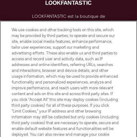
LOOKFANTASTIC est la boutique de
beauté incontournable en Europe,
proposant les meilleurs produits de soins
We use cookies and other tracking tools on this site, which
de la peau, des cheveux et de maquillage
may be provided by third parties, to operate and secure our
de plus de 200 marques prestigieuses.
site, enable social media features, enhance performance,
Faites vos achats en ligne ou via
tailor user experiences, support our marketing and
l’application, avec la livraison offerte dès
advertising efforts. These also enable us and third parties to
access and record user and activity data, such as IP
55€ d'achat.
addresses and online identifiers, referring URLs, searches
and interactions, browser and device details, and other
Consentement aux cookies
usage information, which may be used to provide enhanced
Do Not Sell or Share My Personal
functionality and personalized experiences, analyze and
Information
improve performance, and reach users with more relevant
content and ads on this site and across third party sites. If
you click “Accept All” this site may deploy cookies (including
AIDE ET INFORMATIONS
third party cookies) for all of these purposes. If you click
“Limit Cookies,” your IP address and other browsing
information may still be collected but only cookies (including
INFORMATIONS GÉNÉRALES
third party cookies) that are necessary to operate, secure and
enable default website features and functionalities will be
deployed. You can also review and manage your cookie