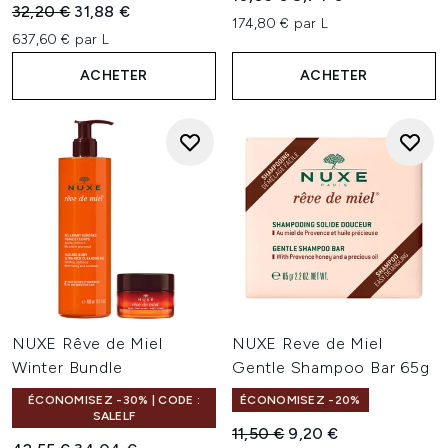
Prix de vente :
Prix ​​actuel :
32,20 €
31,88 €
174,80 € par L
637,60 € par L
ACHETER
ACHETER
NUXE Rêve de Miel
NUXE Reve de Miel
Winter Bundle
Gentle Shampoo Bar 65g
ÉCONOMISEZ -30% | CODE :
ÉCONOMISEZ -20%
SALELF
Prix de vente :
Prix ​​actuel :
11,50 €
9,20 €