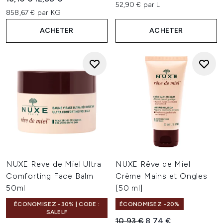
52,90 € par L
858,67 € par KG
ACHETER
ACHETER
NUXE Reve de Miel Ultra
NUXE Rêve de Miel
Comforting Face Balm
Crème Mains et Ongles
50ml
[50 ml]
ÉCONOMISEZ -30% | CODE :
ÉCONOMISEZ -20%
SALELF
Prix de vente :
Prix ​​actuel :
10,93 €
8,74 €