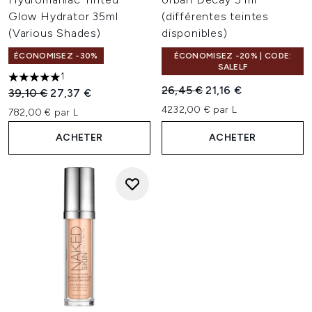
Glow Hydrator 35ml
(différentes teintes
(Various Shades)
disponibles)
ÉCONOMISEZ -30%
ÉCONOMISEZ -20% | CODE:
SALELF
1
5 étoiles sur un maximum de 5
Prix de vente :
Prix ​​actuel :
26,45 €
21,16 €
Prix de vente :
Prix ​​actuel :
39,10 €
27,37 €
4232,00 € par L
782,00 € par L
ACHETER
ACHETER