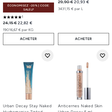
Prix de vente :
Prix ​​actuel :
29,90 €
20,93 €
ÉCONOMISEZ -20% | CODE:
3431,15 € par L
SALELF
1
5 étoiles sur un maximum de 5
Prix de vente :
Prix ​​actuel :
24,15 €
22,82 €
19016,67 € par KG
ACHETER
ACHETER
Urban Decay Stay Naked
Anticernes Naked Skin
Hydromaniac Tinted
Urban Decay 5 ml