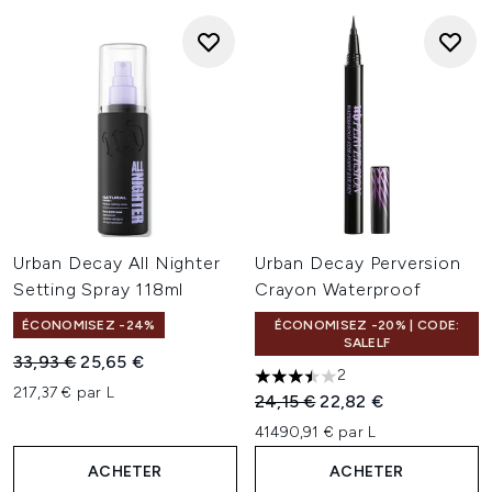
Urban Decay All Nighter
Urban Decay Perversion
Setting Spray 118ml
Crayon Waterproof
ÉCONOMISEZ -24%
ÉCONOMISEZ -20% | CODE:
SALELF
Prix de vente :
Prix ​​actuel :
33,93 €
25,65 €
2
3.5 étoiles sur un maximum d
217,37 € par L
Prix de vente :
Prix ​​actuel :
24,15 €
22,82 €
41490,91 € par L
ACHETER
ACHETER