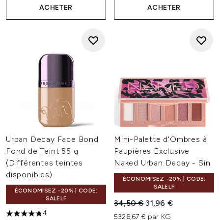
ACHETER
ACHETER
Urban Decay Face Bond
Mini-Palette d'Ombres à
Fond de Teint 55 g
Paupières Exclusive
(Différentes teintes
Naked Urban Decay - Sin
disponibles)
ÉCONOMISEZ -20% | CODE:
SALELF
ÉCONOMISEZ -20% | CODE:
SALELF
Prix de vente :
Prix ​​actuel :
34,50 €
31,96 €
4
5326,67 € par KG
4.75 étoiles sur un maximum de 5