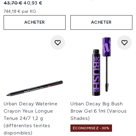
Prix de vente :
Prix ​​actuel :
43,70 €
40,93 €
744,18 € par KG
ACHETER
ACHETER
Urban Decay Waterline
Urban Decay Big Bush
Crayon Yeux Longue
Brow Gel 6.1ml (Various
Tenue 24/7 1,2 g
Shades)
(différentes teintes
ÉCONOMISEZ -30%
disponibles)