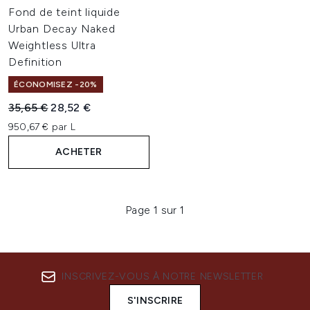
Fond de teint liquide
Urban Decay Naked
Weightless Ultra
Definition
ÉCONOMISEZ -20%
Prix de vente :
Prix ​​actuel :
35,65 €
28,52 €
950,67 € par L
ACHETER
Page 1 sur 1
INSCRIVEZ-VOUS À NOTRE NEWSLETTER
S'INSCRIRE