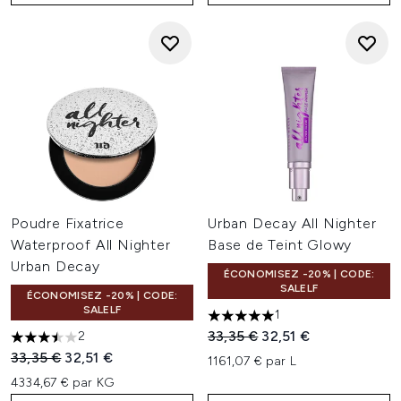
Poudre Fixatrice
Urban Decay All Nighter
Waterproof All Nighter
Base de Teint Glowy
Urban Decay
ÉCONOMISEZ -20% | CODE:
SALELF
ÉCONOMISEZ -20% | CODE:
SALELF
1
5 étoiles sur un maximum de 
Prix de vente :
Prix ​​actuel :
33,35 €
32,51 €
2
3.5 étoiles sur un maximum de 5
Prix de vente :
Prix ​​actuel :
33,35 €
32,51 €
1161,07 € par L
4334,67 € par KG