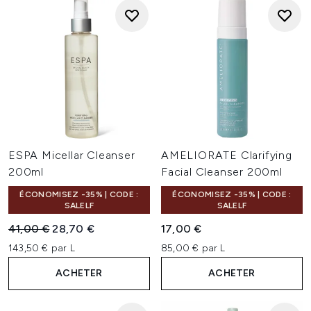
ESPA Micellar Cleanser
AMELIORATE Clarifying
200ml
Facial Cleanser 200ml
ÉCONOMISEZ -35% | CODE :
ÉCONOMISEZ -35% | CODE :
SALELF
SALELF
Prix de vente :
Prix ​​actuel :
41,00 €
28,70 €
17,00 €
143,50 € par L
85,00 € par L
ACHETER
ACHETER