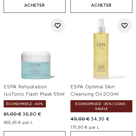
ACHETER
ACHETER
ESPA Rehydration
ESPA Optimal Skin
IsoTonic Flash Mask 55ml
Cleansing Oil 200ml
ÉCONOMISEZ -40%
ÉCONOMISEZ -35% | CODE :
SALELF
Prix de vente :
Prix ​​actuel :
61,00 €
36,60 €
Prix de vente :
Prix ​​actuel :
49,00 €
34,30 €
665,45 € par L
175,90 € par L