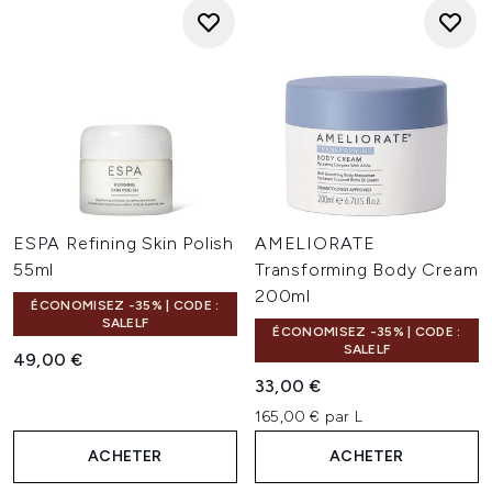
ESPA Refining Skin Polish
AMELIORATE
55ml
Transforming Body Cream
200ml
ÉCONOMISEZ -35% | CODE :
SALELF
ÉCONOMISEZ -35% | CODE :
SALELF
49,00 €
33,00 €
165,00 € par L
ACHETER
ACHETER