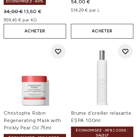
54,00 €
ÉCONOMISEZ -60%
514,29 € par L
Prix de vente :
Prix ​​actuel :
34,00 €
13,60 €
959,45 € par KG
ACHETER
ACHETER
Christophe Robin
Brume d'oreiller relaxante
Regenerating Mask with
ESPA 100ml
Prickly Pear Oil 75ml
ÉCONOMISEZ -35% | CODE :
SALELF