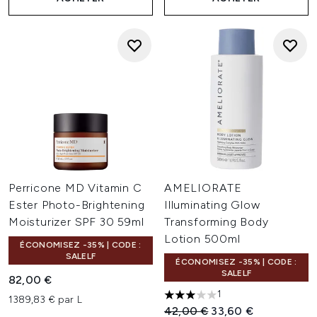
Perricone MD Vitamin C
AMELIORATE
Ester Photo-Brightening
Illuminating Glow
Moisturizer SPF 30 59ml
Transforming Body
Lotion 500ml
ÉCONOMISEZ -35% | CODE :
SALELF
ÉCONOMISEZ -35% | CODE :
SALELF
82,00 €
1
1389,83 € par L
3 étoiles sur un maximum de 
Prix de vente :
Prix ​​actuel :
42,00 €
33,60 €