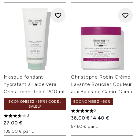
Masque fondant
Christophe Robin Crème
hydratant à l'aloe vera
Lavante Bouclier Couleur
Christophe Robin 200 ml
aux Baies de Camu-Camu
ÉCONOMISEZ -35% | CODE :
ÉCONOMISEZ -60%
SALELF
2
5 étoiles sur un maximum de 
3
Prix de vente :
Prix ​​actuel :
36,00 €
14,40 €
3.67 étoiles sur un maximum de 5
27,00 €
57,60 € par L
135,00 € par L