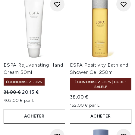
ESPA Rejuvenating Hand
ESPA Positivity Bath and
Cream 50ml
Shower Gel 250ml
ÉCONOMISEZ -35%
ÉCONOMISEZ -35% | CODE :
SALELF
Prix de vente :
Prix ​​actuel :
31,00 €
20,15 €
38,00 €
403,00 € par L
152,00 € par L
ACHETER
ACHETER