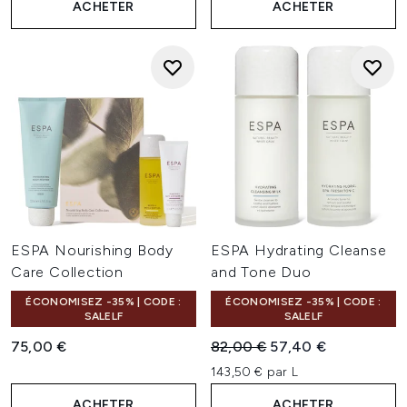
ACHETER
ACHETER
ESPA Nourishing Body
ESPA Hydrating Cleanse
Care Collection
and Tone Duo
ÉCONOMISEZ -35% | CODE :
ÉCONOMISEZ -35% | CODE :
SALELF
SALELF
Prix de vente :
Prix ​​actuel :
75,00 €
82,00 €
57,40 €
143,50 € par L
ACHETER
ACHETER