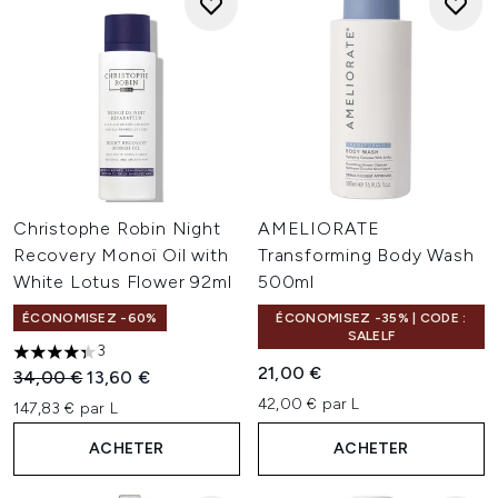
Christophe Robin Night
AMELIORATE
Recovery Monoï Oil with
Transforming Body Wash
White Lotus Flower 92ml
500ml
ÉCONOMISEZ -60%
ÉCONOMISEZ -35% | CODE :
SALELF
3
4.33 étoiles sur un maximum de 5
21,00 €
Prix de vente :
Prix ​​actuel :
34,00 €
13,60 €
42,00 € par L
147,83 € par L
ACHETER
ACHETER