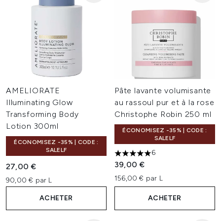
AMELIORATE
Pâte lavante volumisante
Illuminating Glow
au rassoul pur et à la rose
Transforming Body
Christophe Robin 250 ml
Lotion 300ml
ÉCONOMISEZ -35% | CODE :
SALELF
ÉCONOMISEZ -35% | CODE :
SALELF
6
5 étoiles sur un maximum de 
39,00 €
27,00 €
156,00 € par L
90,00 € par L
ACHETER
ACHETER