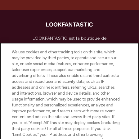
LOOKFANTASTIC est la boutique de
beauté incontournable en Europe,
proposant les meilleurs produits de soins
We use cookies and other tracking tools on this site, which
de la peau, des cheveux et de maquillage
may be provided by third parties, to operate and secure our
de plus de 200 marques prestigieuses.
site, enable social media features, enhance performance,
Faites vos achats en ligne ou via
tailor user experiences, support our marketing and
l’application, avec la livraison offerte dès
advertising efforts. These also enable us and third parties to
access and record user and activity data, such as IP
55€ d'achat.
addresses and online identifiers, referring URLs, searches
and interactions, browser and device details, and other
Consentement aux cookies
usage information, which may be used to provide enhanced
Do Not Sell or Share My Personal
functionality and personalized experiences, analyze and
Information
improve performance, and reach users with more relevant
content and ads on this site and across third party sites. If
you click “Accept All” this site may deploy cookies (including
AIDE ET INFORMATIONS
third party cookies) for all of these purposes. If you click
“Limit Cookies,” your IP address and other browsing