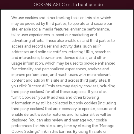
LOOKFANTASTIC est la boutique de
beauté incontournable en Europe,
proposant les meilleurs produits de soins
We use cookies and other tracking tools on this site, which
de la peau, des cheveux et de maquillage
may be provided by third parties, to operate and secure our
de plus de 200 marques prestigieuses.
site, enable social media features, enhance performance,
Faites vos achats en ligne ou via
tailor user experiences, support our marketing and
l’application, avec la livraison offerte dès
advertising efforts. These also enable us and third parties to
access and record user and activity data, such as IP
55€ d'achat.
addresses and online identifiers, referring URLs, searches
and interactions, browser and device details, and other
Consentement aux cookies
usage information, which may be used to provide enhanced
Do Not Sell or Share My Personal
functionality and personalized experiences, analyze and
Information
improve performance, and reach users with more relevant
content and ads on this site and across third party sites. If
you click “Accept All” this site may deploy cookies (including
AIDE ET INFORMATIONS
third party cookies) for all of these purposes. If you click
“Limit Cookies,” your IP address and other browsing
information may still be collected but only cookies (including
INFORMATIONS GÉNÉRALES
third party cookies) that are necessary to operate, secure and
enable default website features and functionalities will be
deployed. You can also review and manage your cookie
À PROPOS DE LOOKFANTASTIC
preferences for this site at any time by clicking the “Manage
Cookie Settings” link in this banner. By using this site or