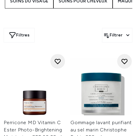
SOINS DU VISAGE
SOINS POUR CHEVEUX
MAQUIL
Filtres
Filtrer
Perricone MD Vitamin C
Gommage lavant purifiant
Ester Photo-Brightening
au sel marin Christophe