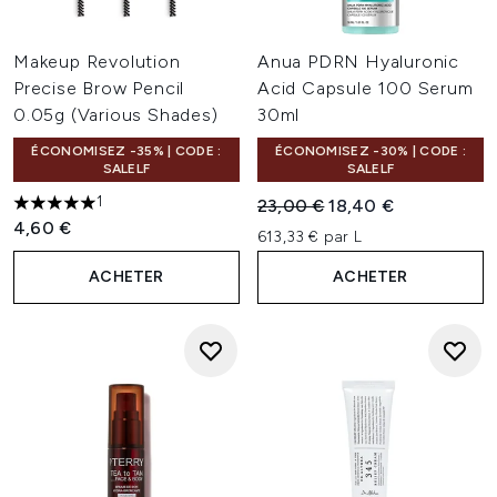
Makeup Revolution
Anua PDRN Hyaluronic
Precise Brow Pencil
Acid Capsule 100 Serum
0.05g (Various Shades)
30ml
ÉCONOMISEZ -35% | CODE :
ÉCONOMISEZ -30% | CODE :
SALELF
SALELF
1
Prix de vente :
Prix ​​actuel :
23,00 €
18,40 €
5 étoiles sur un maximum de 5
4,60 €
613,33 € par L
ACHETER
ACHETER