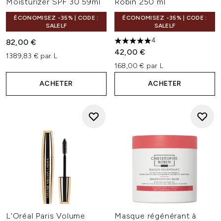
Moisturizer SPF 30 59ml
Robin 250 ml
ÉCONOMISEZ -35% | CODE :
ÉCONOMISEZ -35% | CODE :
SALELF
SALELF
4
82,00 €
5 étoiles sur un maximum de 
42,00 €
1389,83 € par L
168,00 € par L
ACHETER
ACHETER
L'Oréal Paris Volume
Masque régénérant à