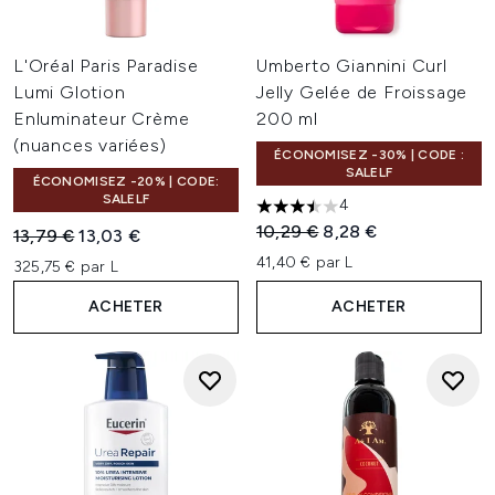
L'Oréal Paris Paradise
Umberto Giannini Curl
Lumi Glotion
Jelly Gelée de Froissage
Enluminateur Crème
200 ml
(nuances variées)
ÉCONOMISEZ -30% | CODE :
SALELF
ÉCONOMISEZ -20% | CODE:
SALELF
4
3.5 étoiles sur un maximum d
Prix de vente :
Prix ​​actuel :
10,29 €
8,28 €
Prix de vente :
Prix ​​actuel :
13,79 €
13,03 €
41,40 € par L
325,75 € par L
ACHETER
ACHETER