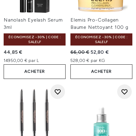
Nanolash Eyelash Serum
Elemis Pro-Collagen
3ml
Baume Nettoyant 100 g
ÉCONOMISEZ -30% | CODE :
ÉCONOMISEZ -30% | CODE :
SALELF
SALELF
Prix de vente :
Prix ​​actuel :
44,85 €
66,00 €
52,80 €
14950,00 € par L
528,00 € par KG
ACHETER
ACHETER