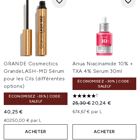
GRANDE Cosmectics
Anua Niacinamide 10% +
GrandeLASH-MD Sérum
TXA 4% Serum 30ml
pour les Cils (différentes
ÉCONOMISEZ -30% | CODE :
options)
SALELF
1
ÉCONOMISEZ -35% | CODE :
5 étoiles sur un maximum de 
SALELF
Prix de vente :
Prix ​​actuel :
25,30 €
20,24 €
40,25 €
674,67 € par L
40250,00 € par L
ACHETER
ACHETER