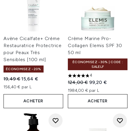
Avène Cicalfate+ Crème
Crème Marine Pro-
Restauratrice Protectrice
Collagen Elemis SPF 30
pour Peaux Très
50 ml
Sensibles [100 ml]
ÉCONOMISEZ -30% | CODE :
SALELF
ÉCONOMISEZ -20%
4
4.75 étoiles sur un maximum 
Prix de vente :
Prix ​​actuel :
19,49 €
15,64 €
Prix de vente :
Prix ​​actuel :
124,00 €
99,20 €
156,40 € par L
1984,00 € par L
ACHETER
ACHETER