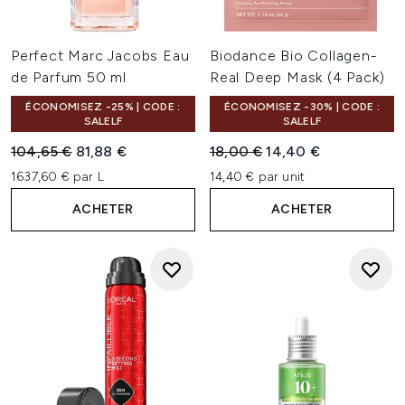
Perfect Marc Jacobs Eau
Biodance Bio Collagen-
de Parfum 50 ml
Real Deep Mask (4 Pack)
ÉCONOMISEZ -25% | CODE :
ÉCONOMISEZ -30% | CODE :
SALELF
SALELF
Prix de vente :
Prix ​​actuel :
Prix de vente :
Prix ​​actuel :
104,65 €
81,88 €
18,00 €
14,40 €
1637,60 € par L
14,40 € par unit
ACHETER
ACHETER