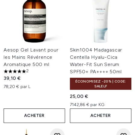
Aesop Gel Lavant pour
Skin1004 Madagascar
les Mains Révérence
Centella Hyalu-Cica
Aromatique 500 ml
Water-Fit Sun Serum
2
SPF50+ PA++++ 50ml
5 étoiles sur un maximum de 5
39,10 €
ÉCONOMISEZ -20% | CODE:
78,20 € par L
SALELF
25,00 €
7142,86 € par KG
ACHETER
ACHETER