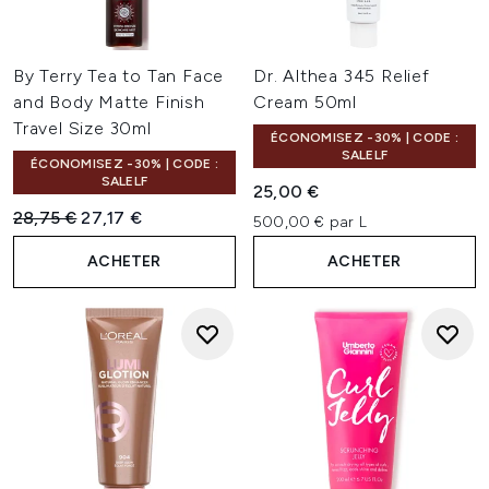
By Terry Tea to Tan Face
Dr. Althea 345 Relief
and Body Matte Finish
Cream 50ml
Travel Size 30ml
ÉCONOMISEZ -30% | CODE :
SALELF
ÉCONOMISEZ -30% | CODE :
SALELF
25,00 €
Prix de vente :
Prix ​​actuel :
28,75 €
27,17 €
500,00 € par L
ACHETER
ACHETER