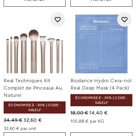
Real Techniques Kit
Biodance Hydro Cera-nol
Complet de Pinceaux Au
Real Deep Mask (4 Pack)
Naturel
ÉCONOMISEZ -30% | CODE :
SALELF
ÉCONOMISEZ -30% | CODE :
SALELF
Prix de vente :
Prix ​​actuel :
18,00 €
14,40 €
Prix de vente :
Prix ​​actuel :
34,49 €
32,60 €
105,88 € par KG
32,60 € par unit