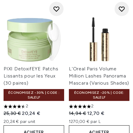
PIXI DetoxifEYE Patchs
L'Oreal Paris Volume
Lissants pour les Yeux
Million Lashes Panorama
(30 paires)
Mascara (Various Shades)
ÉCONOMISEZ -30% | CODE :
ÉCONOMISEZ -20% | CODE:
SALELF
SALELF
2
2
4.5 étoiles sur un maximum de 5
5 étoiles sur un maximum de 
Prix de vente :
Prix ​​actuel :
Prix de vente :
Prix ​​actuel :
25,30 €
20,24 €
14,94 €
12,70 €
20,24 € par unit
1270,00 € par L
ACHETER
ACHETER