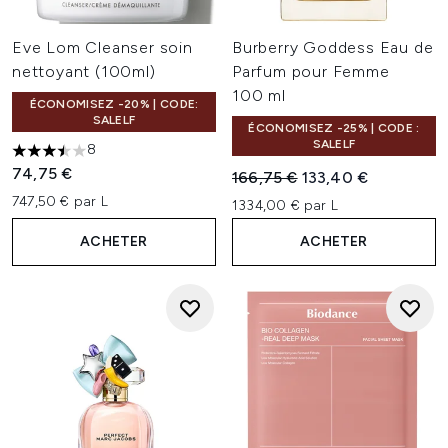
Eve Lom Cleanser soin
Burberry Goddess Eau de
nettoyant (100ml)
Parfum pour Femme
100 ml
ÉCONOMISEZ -20% | CODE:
SALELF
ÉCONOMISEZ -25% | CODE :
SALELF
8
3.5 étoiles sur un maximum de 5
74,75 €
Prix de vente :
Prix ​​actuel :
166,75 €
133,40 €
747,50 € par L
1334,00 € par L
ACHETER
ACHETER