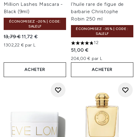
Million Lashes Mascara -
l'huile rare de figue de
Black (9ml)
barbarie Christophe
Robin 250 ml
ÉCONOMISEZ -20% | CODE:
SALELF
ÉCONOMISEZ -35% | CODE :
SALELF
Prix de vente :
Prix ​​actuel :
13,79 €
11,72 €
12
1302,22 € par L
4.75 étoiles sur un maximum 
51,00 €
204,00 € par L
ACHETER
ACHETER