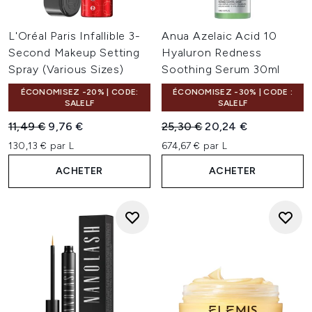
L'Oréal Paris Infallible 3-
Anua Azelaic Acid 10
Second Makeup Setting
Hyaluron Redness
Spray (Various Sizes)
Soothing Serum 30ml
ÉCONOMISEZ -20% | CODE:
ÉCONOMISEZ -30% | CODE :
SALELF
SALELF
Prix de vente :
Prix ​​actuel :
Prix de vente :
Prix ​​actuel :
11,49 €
9,76 €
25,30 €
20,24 €
130,13 € par L
674,67 € par L
ACHETER
ACHETER