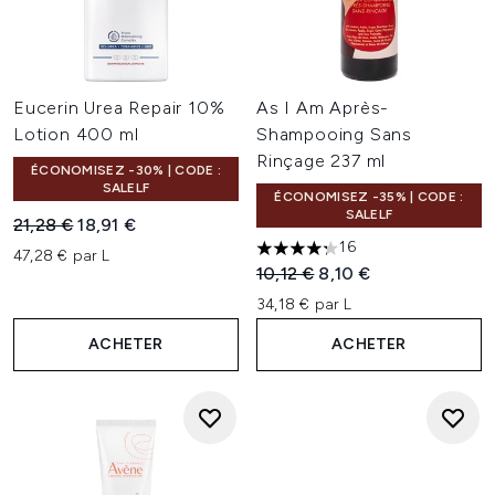
Eucerin Urea Repair 10%
As I Am Après-
Lotion 400 ml
Shampooing Sans
Rinçage 237 ml
ÉCONOMISEZ -30% | CODE :
SALELF
ÉCONOMISEZ -35% | CODE :
SALELF
Prix de vente :
Prix ​​actuel :
21,28 €
18,91 €
16
47,28 € par L
4.25 étoiles sur un maximum 
Prix de vente :
Prix ​​actuel :
10,12 €
8,10 €
34,18 € par L
ACHETER
ACHETER