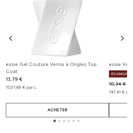
essie Gel Couture Vernis à Ongles Top
essie Vern
Coat
ÉCONOMISEZ
13,79 €
Prix de ven
Pri
10,34 €
10
1021,48 € par L
747,41 € par
ACHETER
Showing slide 1