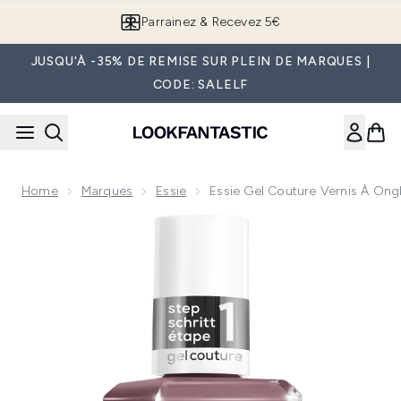
Passer au contenu principal
Parrainez & Recevez 5€
JUSQU'À -35% DE REMISE SUR PLEIN DE MARQUES |
CODE: SALELF
Home
Marques
Essie
Essie Gel Couture Vernis À Ongl
Now showing image 1 essie Gel Couture Vernis à Ongles Eff